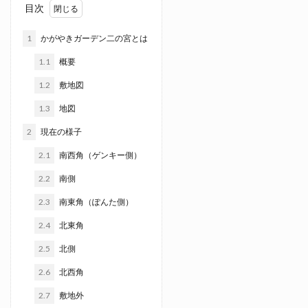
目次
1
かがやきガーデン二の宮とは
1.1
概要
1.2
敷地図
1.3
地図
2
現在の様子
2.1
南西角（ゲンキー側）
2.2
南側
2.3
南東角（ぽんた側）
2.4
北東角
2.5
北側
2.6
北西角
2.7
敷地外