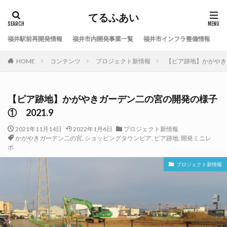
てるふあい
福井駅前再開発情報
福井市内開発事業一覧
福井市インフラ整備情報
福
HOME
コンテンツ
プロジェクト新情報
【ピア跡地】かがやきガ
【ピア跡地】かがやきガーデン二の宮の開発の様子
① 2021.9
2021年11月14日
2022年1月6日
プロジェクト新情報
かがやきガーデン二の宮
,
ショッピングタウンピア
,
ピア跡地
,
開発ミニレ
ポ
プロジェクト新情報