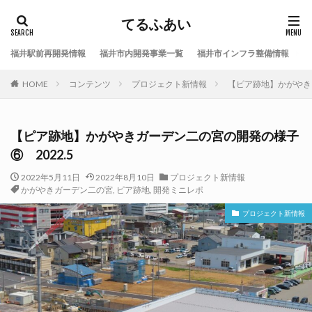
てるふあい
福井駅前再開発情報
福井市内開発事業一覧
福井市インフラ整備情報
福
HOME
コンテンツ
プロジェクト新情報
【ピア跡地】かがやきガ
【ピア跡地】かがやきガーデン二の宮の開発の様子
⑥ 2022.5
2022年5月11日
2022年8月10日
プロジェクト新情報
かがやきガーデン二の宮
,
ピア跡地
,
開発ミニレポ
プロジェクト新情報