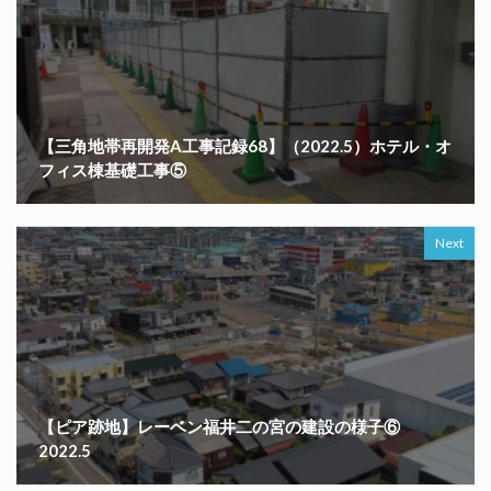
【三角地帯再開発A工事記録68】（2022.5）ホテル・オ
フィス棟基礎工事⑤
Next
【ピア跡地】レーベン福井二の宮の建設の様子⑥
2022.5