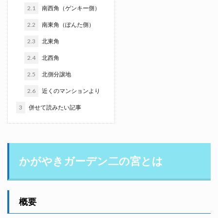
2.1
南西角（ゲンキー側）
2.2
南東角（ぽんた側）
2.3
北東角
2.4
北西角
2.5
北側分譲地
2.6
近くのマンションより
3
併せて読みたい記事
かがやきガーデン二の宮とは
概要