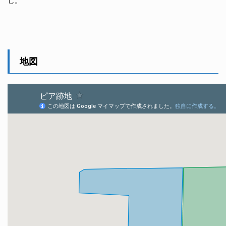
し。
地図