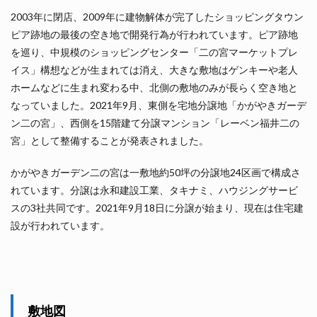
2003年に閉店、2009年に建物解体が完了したショッピングタウン
ピア跡地の最後の空き地で開発行為が行われています。ピア跡地
を巡り、中規模のショッピングセンター「二の宮マーケットプレ
イス」構想などが生まれては消え、大きな敷地はゲンキーや老人
ホームなどに生まれ変わる中、北側の敷地のみが長らく空き地と
なっていました。2021年9月、東側を宅地分譲地「かがやきガーデ
ン二の宮」、西側を15階建て分譲マンション「レーベン福井二の
宮」として整備することが発表されました。
かがやきガーデン二の宮は一敷地約50坪の分譲地24区画で構成さ
れています。分譲は永和建設工業、タキナミ、ハウジングサービ
スの3社共同です。2021年9月18日に分譲が始まり、現在は住宅建
設が行われています。
敷地図