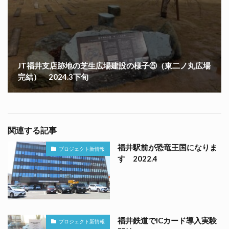
JT福井支店跡地の芝生広場建設の様子⑤（東二ノ丸広場
完結） 2024.3下旬
関連する記事
福井駅前が恐竜王国になりま
プロジェクト新情報
す 2022.4
福井鉄道でICカード導入実験
プロジェクト新情報