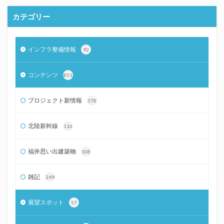
カテゴリー
インフラ整備情報
92
コンテンツ
851
プロジェクト新情報
378
北陸新幹線
116
福井思い出建築物
108
雑記
249
展望スポット
57