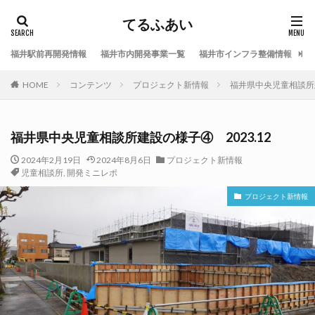
てるふあい
福井駅前再開発情報
福井市内開発事業一覧
福井市インフラ整備情報
福
HOME
コンテンツ
プロジェクト新情報
福井県中央児童相談所建
福井県中央児童相談所建設の様子④ 2023.12
2024年2月19日
2024年8月6日
プロジェクト新情報
児童相談所
,
開発ミニレポ
プロジェクト新情報