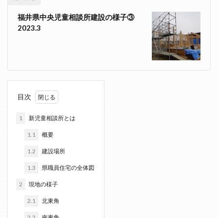
福井県中央児童相談所建設の様子③
2023.3
目次
1
新児童相談所とは
1.1
概要
1.2
建設場所
1.3
県職員住宅の全体図
2
現地の様子
2.1
北東角
2.2
南東角