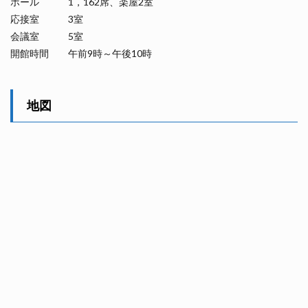
ホール 1，162席、楽屋2室
応接室 3室
会議室 5室
開館時間 午前9時～午後10時
地図