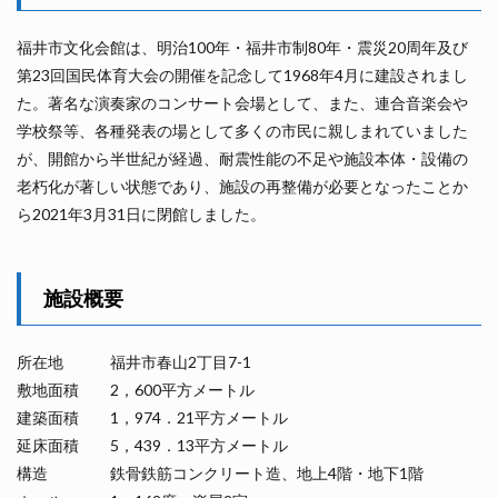
福井市文化会館は、明治100年・福井市制80年・震災20周年及び
第23回国民体育大会の開催を記念して1968年4月に建設されまし
た。著名な演奏家のコンサート会場として、また、連合音楽会や
学校祭等、各種発表の場として多くの市民に親しまれていました
が、開館から半世紀が経過、耐震性能の不足や施設本体・設備の
老朽化が著しい状態であり、施設の再整備が必要となったことか
ら2021年3月31日に閉館しました。
施設概要
所在地 福井市春山2丁目7-1
敷地面積 2，600平方メートル
建築面積 1，974．21平方メートル
延床面積 5，439．13平方メートル
構造 鉄骨鉄筋コンクリート造、地上4階・地下1階