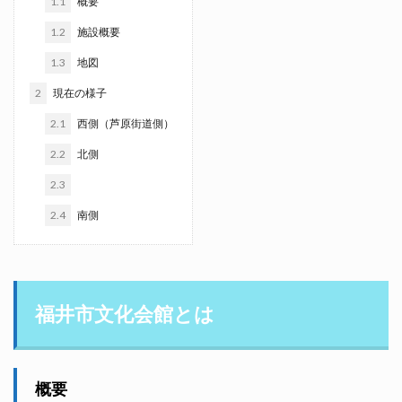
1.1
概要
1.2
施設概要
1.3
地図
2
現在の様子
2.1
西側（芦原街道側）
2.2
北側
2.3
2.4
南側
福井市文化会館とは
概要