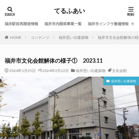
てるふあい
福井駅前再開発情報
福井市内開発事業一覧
福井市インフラ整備情報
福
HOME
コンテンツ
福井思い出建築物
福井市文化会館解体の様子①
福井市文化会館解体の様子① 2023.11
2024年1月25日
2024年3月22日
福井思い出建築物
文化会館
福井思い出建築物