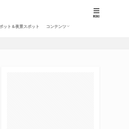
ポット＆夜景スポット
コンテンツ
福井駅前再開発事業一覧（竣工済）
北陸新幹線福井駅の工事記録
開発ミニレポ
雑記
サイトマップ
プロフィール
旧サイト
てるふあい全国版（別館）