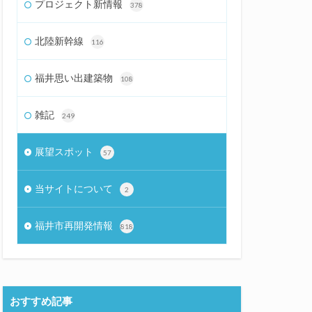
プロジェクト新情報
378
北陸新幹線
116
福井思い出建築物
108
雑記
249
展望スポット
57
当サイトについて
2
福井市再開発情報
818
おすすめ記事