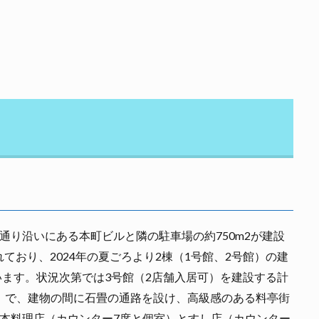
通り沿いにある本町ビルと隣の駐車場の約750m2が建設
おり、2024年の夏ごろより2棟（1号館、2号館）の建
います。状況次第では3号館（2店舗入居可）を建設する計
2）で、建物の間に石畳の通路を設け、高級感のある料亭街
本料理店（カウンター7席と個室）とすし店（カウンター