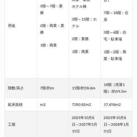
3階～7階：業
ホテル棟
務
7階～18階：住
3階～15階：ホ
居
用途
2階：商業・業
テル
務
3階～6階：住
2階：業務
宅・駐車場
1階：商業
1階：商業
1階～2階：商
業・駐車場
18階（塔屋1
階数/高さ
7階/約m
15階/約58.6m
階）/約59.3m
延床面積
m2
7280.82m2
17,658m2
2025年10月8
2025年10月8
工期
日～2027年5月
日～2028年1月
15日
31日