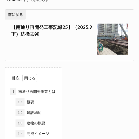
前に戻る
【南通り再開発工事記録25】（2025.9
下）杭撤去④
目次
1
南通り再開発事業とは
1.1
概要
1.2
建設場所
1.3
建物の概要
1.4
完成イメージ