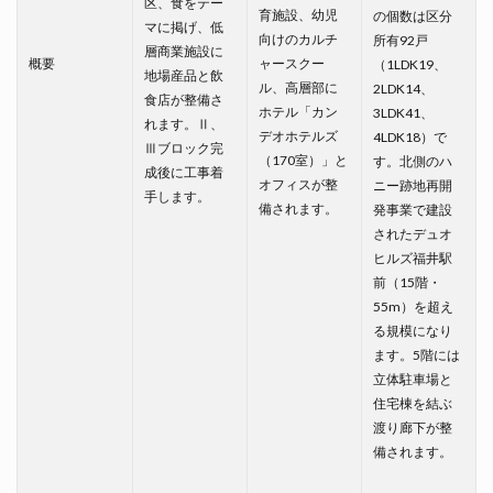
区、食をテー
育施設、幼児
の個数は区分
マに掲げ、低
向けのカルチ
所有92戸
層商業施設に
概要
ャースクー
（1LDK19、
地場産品と飲
ル、高層部に
2LDK14、
食店が整備さ
ホテル「カン
3LDK41、
れます。Ⅱ、
デオホテルズ
4LDK18）で
Ⅲブロック完
（170室）」と
す。北側のハ
成後に工事着
オフィスが整
ニー跡地再開
手します。
備されます。
発事業で建設
されたデュオ
ヒルズ福井駅
前（15階・
55m）を超え
る規模になり
ます。5階には
立体駐車場と
住宅棟を結ぶ
渡り廊下が整
備されます。