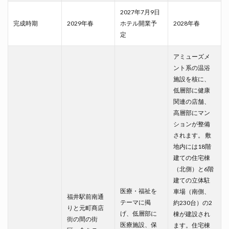
2027年7月9日
完成時期
2029年春
ホテル開業予
2028年春
定
アミューズメ
ント系の温浴
施設を核に、
低層部に健康
関連の店舗、
高層部にマン
ションが整備
されます。 敷
地内には18階
建ての住宅棟
（北側）と6階
建ての立体駐
医療・福祉を
車場（南側、
福井駅前南通
テーマに掲
約230台）の2
りと元町商店
げ、低層部に
棟が建設され
街の間の街
医療施設、保
ます。住宅棟