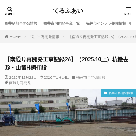
てるふあい
福井駅前再開発情報
福井市内開発事業一覧
福井市インフラ整備情報
福
HOME
福井市再開発情報
【南通り再開発工事記録26】（2025.1
【南通り再開発工事記録26】（2025.10上）杭撤去
⑤・山留H鋼打設
2025年12月22日
2026年1月14日
福井市再開発情報
南通り再開発
福井市再開発情報