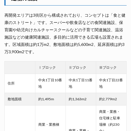
再開発エリアは3街区から構成されており、コンセプトは「食と健
康のストリート」です。スーパーや飲食店などの食関連施設、保
育園や幼児向けカルチャースクールなどの子育て関連施設、温浴
施設などの健康関連施設、多目的に活用できる広場も設置されま
す。区域面積は約1万m2、敷地面積は約5,600m2、延床面積は約3
万3,900m2です。
Ⅰブロック
Ⅱブロック
Ⅲブロック
中央1丁目10番
中央1丁目11番
中央1丁目22番
住所
地
地
地
敷地面積
約1,495m
約1,363m2
約2,779m2
商業・業務・
住宅棟と駐車
商業・業務棟
場棟（約230
商業・業務・
台）