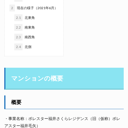
2
現在の様子（2021年6月）
2.1
北東角
2.2
南東角
2.3
南西角
2.4
北側
マンションの概要
概要
・事業名称：ポレスター福井さくらレジデンス（旧（仮称）ポレ
アスター福井毛矢）