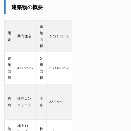
建築物の概要
敷
用
地
共同住宅
1,621.53m2
途
面
積
建
延
築
床
452.26m2
3,714.39m2
面
面
積
積
構
鉄筋コン
高
33.26m
造
クリート
さ
地上11
階
棟