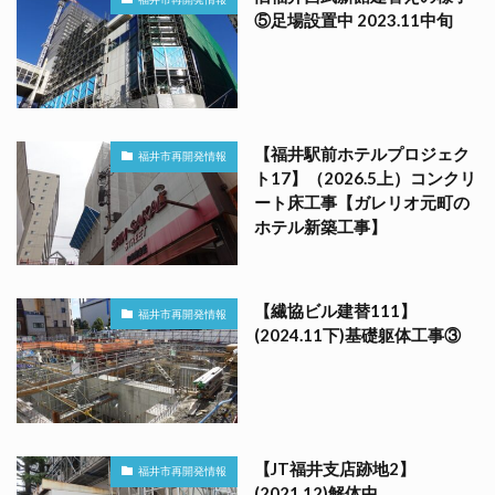
⑤足場設置中 2023.11中旬
【福井駅前ホテルプロジェク
福井市再開発情報
ト17】（2026.5上）コンクリ
ート床工事【ガレリオ元町の
ホテル新築工事】
【繊協ビル建替111】
福井市再開発情報
(2024.11下)基礎躯体工事③
【JT福井支店跡地2】
福井市再開発情報
(2021.12)解体中