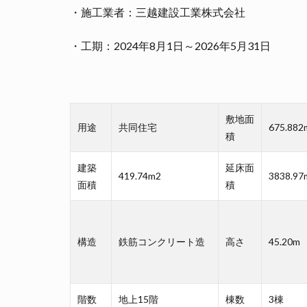
・施工業者：三越建設工業株式会社
・工期：2024年8月1日～2026年5月31日
敷地面
用途
共同住宅
675.882
積
建築
延床面
419.74m2
3838.97
面積
積
構造
鉄筋コンクリート造
高さ
45.20m
階数
地上15階
棟数
3棟