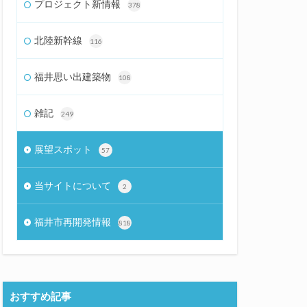
プロジェクト新情報
378
北陸新幹線
116
福井思い出建築物
108
雑記
249
展望スポット
57
当サイトについて
2
福井市再開発情報
818
おすすめ記事