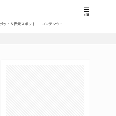
ポット＆夜景スポット
コンテンツ
福井駅前再開発事業一覧（竣工済）
北陸新幹線福井駅の工事記録
開発ミニレポ
雑記
サイトマップ
プロフィール
旧サイト
てるふあい全国版（別館）