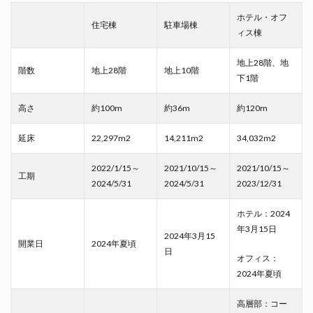
ホテル・オフ
住宅棟
駐車場棟
ィス棟
地上28階、地
階数
地上28階
地上10階
下1階
高さ
約100m
約36m
約120m
延床
22,297m2
14,211m2
34,032m2
2022/1/15～
2021/10/15～
2021/10/15～
工期
2024/5/31
2024/5/31
2023/12/31
ホテル：2024
年3月15日
2024年3月15
開業日
2024年夏頃
日
オフィス：
2024年夏頃
高層部：コー