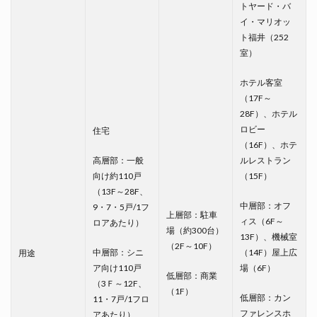
トヤード・バ
イ・マリオッ
ト福井（252
室）
ホテル客室
（17F～
28F）、ホテル
ロビー
住宅
（16F）、ホテ
高層部：一般
ルレストラン
向け約110戸
（15F）
（13F～28F、
中層部：オフ
9・7・5戸/1フ
上層部：駐車
ィス（6F～
ロアあたり）
場（約300台）
13F）、機械室
（2F～10F）
中層部：シニ
（14F）屋上広
用途
ア向け110戸
場（6F）
低層部：商業
（3Ｆ～12F、
（1F）
低層部：カン
11・7戸/1フロ
ファレンスホ
アあたり）