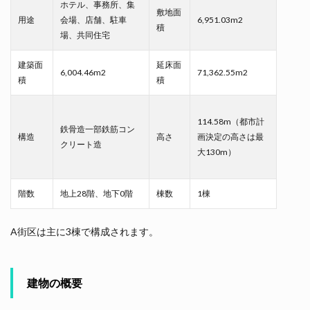
ホテル、事務所、集
敷地面
用途
会場、店舗、駐車
6,951.03m2
積
場、共同住宅
建築面
延床面
6,004.46m2
71,362.55m2
積
積
114.58m（都市計
鉄骨造一部鉄筋コン
構造
高さ
画決定の高さは最
クリート造
大130m）
階数
地上28階、地下0階
棟数
1棟
A街区は主に3棟で構成されます。
建物の概要