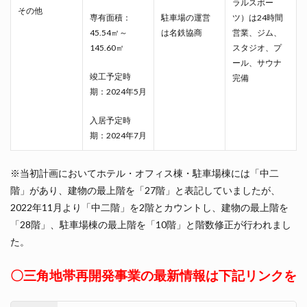
ラルスポー
その他
専有面積：
駐車場の運営
ツ）は24時間
45.54㎡～
は名鉄協商
営業、ジム、
145.60㎡
スタジオ、プ
ール、サウナ
竣工予定時
完備
期：2024年5月
入居予定時
期：2024年7月
※当初計画においてホテル・オフィス棟・駐車場棟には「中二
階」があり、建物の最上階を「27階」と表記していましたが、
2022年11月より「中二階」を2階とカウントし、建物の最上階を
「28階」、駐車場棟の最上階を「10階」と階数修正が行われまし
た。
〇三角地帯再開発事業の最新情報は下記リンクを