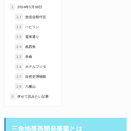
2
2024年5月18日
2.1
放送会館付近
2.2
ハピリン
2.3
電車通り
2.4
南西角
2.5
幸橋
2.6
ホテルフジタ
2.7
自然史博物館
2.8
八幡山
3
併せて読みたい記事
三角地帯再開発事業とは