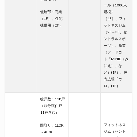
ール（1000人
低層部：商業
規模）
（1F）、住宅
（4F）、フィ
棟供用（2F）
ットネスジム
（2F～3F、セ
ントラルスポ
ーツ）、商業
（フードコー
ト「MINIE（み
にえ）」な
ど）(1F）、屋
内広場「ウ
ロ」(1F）
総戸数：118戸
（非分譲住戸
11戸含む）
フィットネス
間取り：1LDK
ジム（セント
～4LDK