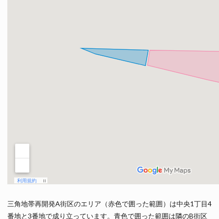
三角地帯再開発A街区のエリア（赤色で囲った範囲）は中央1丁目4
番地と3番地で成り立っています。青色で囲った範囲は隣のB街区