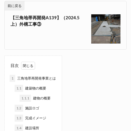
前に戻る
【三角地帯再開発A139】（2024.5
上）外構工事③
目次
1
三角地帯再開発事業とは
1.1
建築物の概要
1.1.1
建物の概要
1.2
施設ロゴ
1.3
完成イメージ
1.4
建設場所