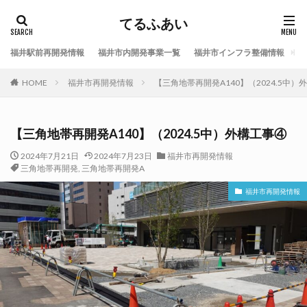
てるふあい
福井駅前再開発情報
福井市内開発事業一覧
福井市インフラ整備情報
福
HOME
福井市再開発情報
【三角地帯再開発A140】（2024.5中）
【三角地帯再開発A140】（2024.5中）外構工事④
2024年7月21日
2024年7月23日
福井市再開発情報
三角地帯再開発
,
三角地帯再開発A
福井市再開発情報