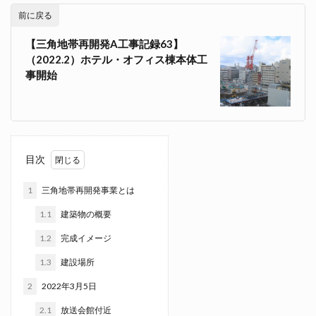
前に戻る
【三角地帯再開発A工事記録63】
（2022.2）ホテル・オフィス棟本体工
事開始
目次
1
三角地帯再開発事業とは
1.1
建築物の概要
1.2
完成イメージ
1.3
建設場所
2
2022年3月5日
2.1
放送会館付近