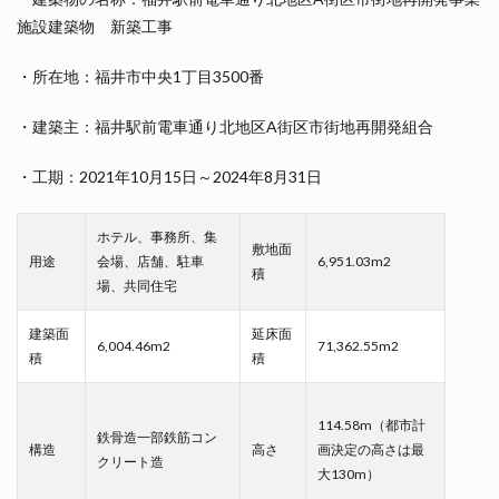
施設建築物 新築工事
・所在地：福井市中央1丁目3500番
・建築主：福井駅前電車通り北地区A街区市街地再開発組合
・工期：2021年10月15日～2024年8月31日
ホテル、事務所、集
敷地面
用途
会場、店舗、駐車
6,951.03m2
積
場、共同住宅
建築面
延床面
6,004.46m2
71,362.55m2
積
積
114.58m（都市計
鉄骨造一部鉄筋コン
構造
高さ
画決定の高さは最
クリート造
大130m）