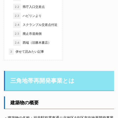
2.2
県庁入口交差点
2.3
ハピリンより
2.4
スクランブル交差点付近
2.5
廃止市道南側
2.6
西端（旧勝木書店）
3
併せて読みたい記事
三角地帯再開発事業とは
建築物の概要
・建築物の名称：福井駅前電車通り北地区A街区市街地再開発事業