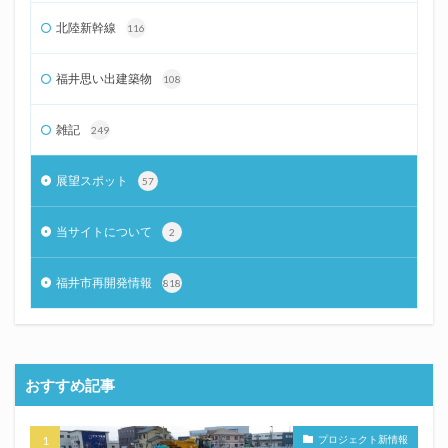
北陸新幹線
116
福井思い出建築物
108
雑記
249
展望スポット
57
当サイトについて
2
福井市再開発情報
818
おすすめ記事
プロジェクト新情報