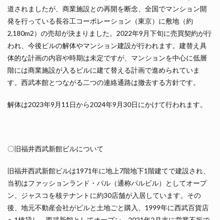
道されましたが、商業施設との再開を断念、全国でマンション開
発を行っている長谷工コーポレーション（東京）に敷地（約
2,180m2）の売却が決まりました。2022年9月下旬に売買契約が行
われ、今後ビルの解体やマンション建設が行われます。建替え具
体的な計画の内容や時期は未定ですが、マンションを中心に低層
階には商業施設が入るビルに建て替える計画で進められていま
す。西武本館とつながる二つの連絡通路は撤去する方針です。
解体は2023年9月11日から2024年9月30日にかけて行われます。
〇旧福井西武新館ビルについて
旧福井西武新館ビルは1971年に地上7階地下1階建てで建設され、
当初はファッションランド・パル（通称パルビル）としてオープ
ン、ジャスコを核テナントに約30店舗が入居しています。その
後、地元不動産会社がビルと土地ごと購入、1999年に西武百貨店
へ1棟貸し、西武新館としてオープン、2021年2月末に営業不振で