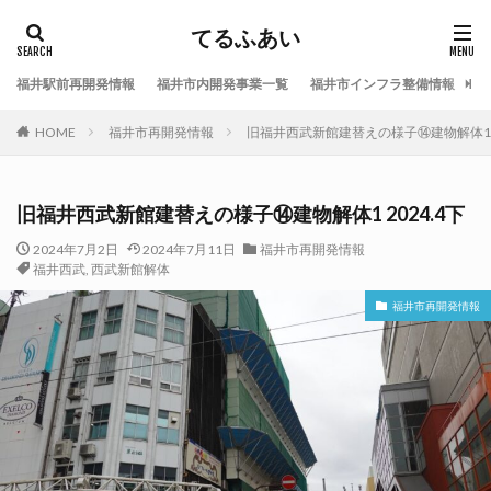
てるふあい
福井駅前再開発情報
福井市内開発事業一覧
福井市インフラ整備情報
福
HOME
福井市再開発情報
旧福井西武新館建替えの様子⑭建物解体1 2
旧福井西武新館建替えの様子⑭建物解体1 2024.4下
2024年7月2日
2024年7月11日
福井市再開発情報
福井西武
,
西武新館解体
福井市再開発情報