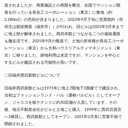
道されましたが、商業施設との再開を断念、全国でマンション開
発を行っている長谷工コーポレーション（東京）に敷地（約
2,180m2）の売却が決まりました。2022年9月下旬に売買契約（売
却主は順栄興産（福井市））が行われ、旧ビルは2025年3月末まで
に地上部が解体されました。西武本館とつながる二つの連絡通路
も撤去済です。2025年9月の報道で、土地の所有権が長谷工コーポ
レーション（東京）から大和ハウスリアルティマネジメント（東
京）に移りました。跡地利用は未定ですが、マンションを中心と
するビルが建設される可能性が高いです。
〇旧福井西武新館ビルについて
旧福井西武新館ビルは1971年に地上7階地下1階建てで建設され、
当初はファッションランド・パル（通称パルビル）としてオープ
ン、ジャスコを核テナントに約30店舗が入居しています。その
後、地元不動産会社がビルと土地ごと購入、1999年に西武百貨店
へ1棟貸し、西武新館としてオープン、2021年2月末に営業不振で
閉鎖されました。