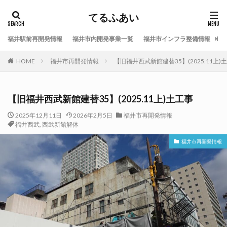
てるふあい
福井駅前再開発情報
福井市内開発事業一覧
福井市インフラ整備情報
福
HOME
福井市再開発情報
【旧福井西武新館建替35】(2025.11上)
【旧福井西武新館建替35】(2025.11上)土工事
2025年12月11日
2026年2月5日
福井市再開発情報
福井西武
,
西武新館解体
福井市再開発情報