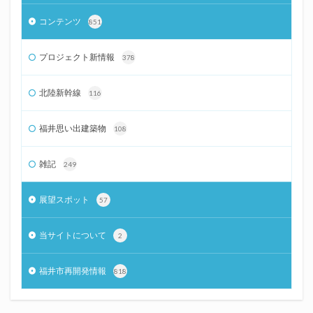
コンテンツ
851
プロジェクト新情報
378
北陸新幹線
116
福井思い出建築物
108
雑記
249
展望スポット
57
当サイトについて
2
福井市再開発情報
818