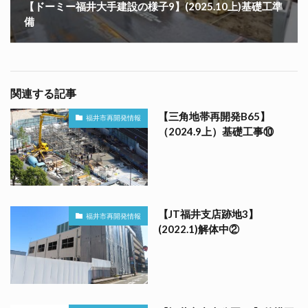
【ドーミー福井大手建設の様子9】(2025.10上)基礎工準
備
関連する記事
【三角地帯再開発B65】
福井市再開発情報
（2024.9上）基礎工事⑩
【JT福井支店跡地3】
福井市再開発情報
(2022.1)解体中②