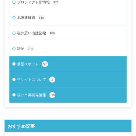
プロジェクト新情報
378
北陸新幹線
116
福井思い出建築物
108
雑記
249
展望スポット
57
当サイトについて
2
福井市再開発情報
818
おすすめ記事