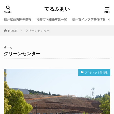
てるふあい
福井駅前再開発情報
福井市内開発事業一覧
福井市インフラ整備情報
福
HOME
クリーンセンター
TAG
クリーンセンター
プロジェクト新情報