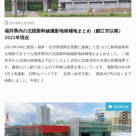
2024年5月28日
福井県内の北陸新幹線撮影地候補地まとめ（鯖江市以南）
2021年現在
2021年GWに敦賀～福井・石川県境間を実際に探索して見つけた新幹線車両
を撮影できそうな福井県内の北陸新幹線撮影地候補地をまとめました。 〇福
井市から北側の候補地は下記リンクより 武生IC北側 武生IC北側の田園地帯で
す。越前たけふ駅の近くなので列車は速度を落としています。 撮影地 2021年
5月上旬撮影、日野山バックです。 北側（金沢方面）、国道417号の近くまで
移動しました。午前 […]
北陸新幹線