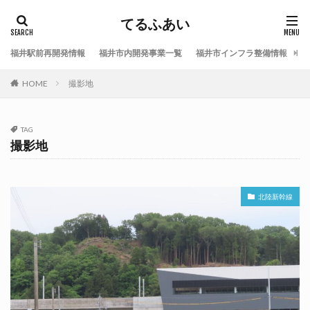
てるふあい
福井駅前再開発情報
福井市内開発事業一覧
福井市インフラ整備情報
福
HOME
撮影地
TAG
撮影地
北陸新幹線