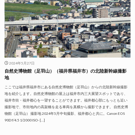
2024年5月27日
自然史博物館（足羽山）（福井県福井市）の北陸新幹線撮影
地
ここでは福井県福井市にある自然史博物館（足羽山）からの北陸新幹線撮影
地を紹介します。自然史博物館の屋上は福井市内三大展望スポットであり、
福井市街・福井都心を一望することができます。福井都心部にもっとも近い
撮影地で、市街地内の高架橋を走る車両を真横から撮影できます。 自然史博
物館（足羽山） 撮影地 2024年5月中旬撮影、福井都心と共に。Canon EOS
90D f/4.5 1/2000 ISO- […]