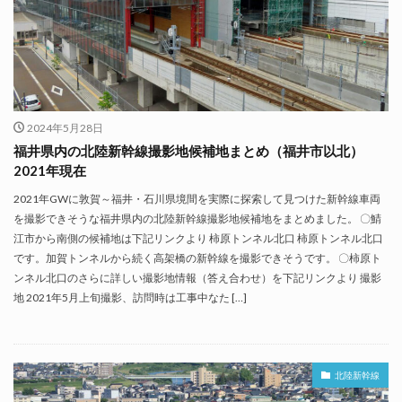
2024年5月28日
福井県内の北陸新幹線撮影地候補地まとめ（福井市以北）
2021年現在
2021年GWに敦賀～福井・石川県境間を実際に探索して見つけた新幹線車両
を撮影できそうな福井県内の北陸新幹線撮影地候補地をまとめました。 〇鯖
江市から南側の候補地は下記リンクより 柿原トンネル北口 柿原トンネル北口
です。加賀トンネルから続く高架橋の新幹線を撮影できそうです。 〇柿原ト
ンネル北口のさらに詳しい撮影地情報（答え合わせ）を下記リンクより 撮影
地 2021年5月上旬撮影、訪問時は工事中なた […]
北陸新幹線