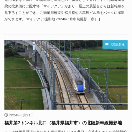
梁の北東側には配水塔「マイアクア」があり、屋上の展望台からは新幹線を
見下ろすことができ、九頭竜川橋梁や福井都心の高層ビル群をバックに撮影
ができます。 マイアクア 撮影地 2024年5月中旬撮影、森 […]
北陸新幹線
2024年5月21日
福井第2トンネル北口（福井県福井市）の北陸新幹線撮影地
ここでは福井県福井市にある福井第2トンネル北口（文殊山）からの北陸新幹