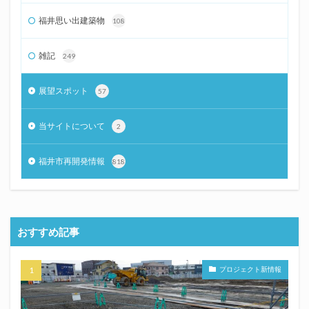
福井思い出建築物
108
雑記
249
展望スポット
57
当サイトについて
2
福井市再開発情報
818
おすすめ記事
プロジェクト新情報