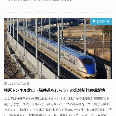
北陸新幹線
2024年5月25日
柿原トンネル北口（福井県あわら市）の北陸新幹線撮影地
ここでは福井県あわら市にある柿原トンネル北口からの北陸新幹線撮影地を
紹介します。加賀トンネルから続く緩いカーブの高架橋をアウト側から撮影
できます。 柿原トンネル北口 撮影地 アウト側 2024年5月中旬15時頃撮影、下
り（敦賀方面）。芦原温泉駅が近い為、速度は落ちています。Canon EOS