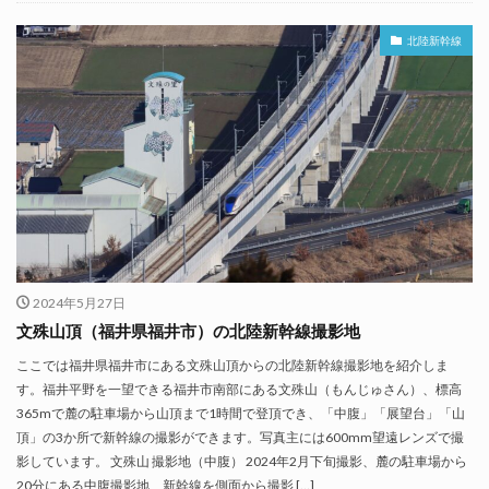
北陸新幹線
2024年5月27日
文殊山頂（福井県福井市）の北陸新幹線撮影地
ここでは福井県福井市にある文殊山頂からの北陸新幹線撮影地を紹介しま
す。福井平野を一望できる福井市南部にある文殊山（もんじゅさん）、標高
365mで麓の駐車場から山頂まで1時間で登頂でき、「中腹」「展望台」「山
頂」の3か所で新幹線の撮影ができます。写真主には600mm望遠レンズで撮
影しています。 文殊山 撮影地（中腹） 2024年2月下旬撮影、麓の駐車場から
20分にある中腹撮影地、新幹線を側面から撮影 […]