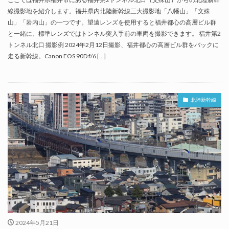
線撮影地を紹介します。福井県内北陸新幹線三大撮影地「八幡山」「文殊
山」「岩内山」の一つです。望遠レンズを使用すると福井都心の高層ビル群
と一緒に、標準レンズではトンネル突入手前の車両を撮影できます。 福井第2
トンネル北口 撮影例 2024年2月12日撮影、福井都心の高層ビル群をバックに
走る新幹線。Canon EOS 90D f/6 […]
北陸新幹線
2024年5月21日