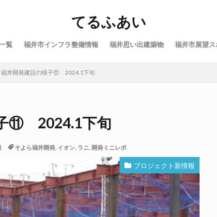
てるふあい
一覧
福井市インフラ整備情報
福井思い出建築物
福井市展望ス
福井開発建設の様子⑪ 2024.1下旬
 2024.1下旬
報
そよら福井開発
,
イオン
,
ラニ
,
開発ミニレポ
プロジェクト新情報