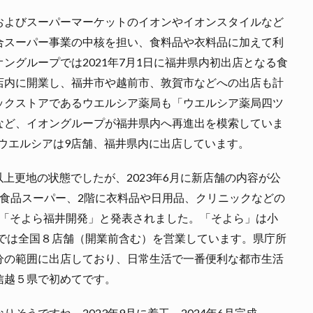
およびスーパーマーケットのイオンやイオンスタイルなど
合スーパー事業の中核を担い、食料品や衣料品に加えて利
ングループでは2021年7月1日に福井県内初出店となる食
店内に開業し、福井市や越前市、敦賀市などへの出店も計
ックストアであるウエルシア薬局も「ウエルシア薬局四ツ
など、イオングループが福井県内へ再進出を模索していま
、ウエルシアは9店舗、福井県内に出店しています。
以上更地の状態でしたが、2023年6月に新店舗の内容が公
食品スーパー、2階に衣料品や日用品、クリニックなどの
称は「そよら福井開発」と発表されました。「そよら」は小
在では全国８店舗（開業前含む）を営業しています。県庁所
分の範囲に出店しており、日常生活で一番便利な都市生活
信越５県で初めてです。
そうですね。2023年9月に着工、2024年6月完成、