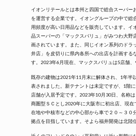
イオンリテールとは本州と四国で総合スーパー
を運営する企業です。イオングループの中で総
用頻度が高い日用品などを販売しています。イオ
品スーパーの「マックスバリュ」がみつわ大野
画されています。また、同じイオン系列のドラ
井店」を皮切りに県内各所への出店を計画する
す。2023年6月現在、マックスバリュは5店舗
既存の建物は2021年11月末に解体され、1年半
表されました。新テナントは未定ですが、1階に
店舗が入居予定です。2023年10月30日、名
商圏型ＳＣとし2020年に大阪市に初出店、現
在地や中核市などの中心部から車で２０～３０
拠点を目指しています。そよら福井開発は北陸
近くのフレンドタウン（平和堂）に近い形態になり