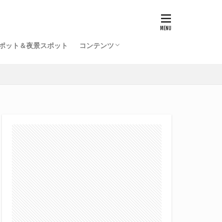
ポット＆夜景スポット
コンテンツ
福井駅前再開発事業一覧（竣工済）
北陸新幹線福井駅の工事記録
開発ミニレポ
雑記
サイトマップ
プロフィール
旧サイト
てるふあい全国版（別館）