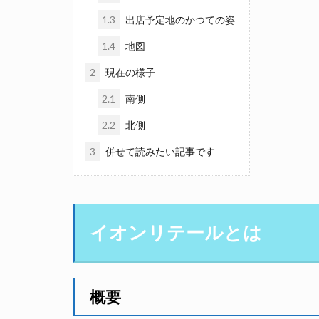
1.3
出店予定地のかつての姿
1.4
地図
2
現在の様子
2.1
南側
2.2
北側
3
併せて読みたい記事です
イオンリテールとは
概要