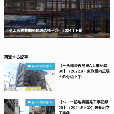
そよら福井開発建設の様子⑪ 2024.1下旬
関連する記事
【三角地帯再開発A工事記録
福井市再開発情報
80】（2022.8）東側屋内広場
の鉄骨組上①
【ハニー跡地再開発工事記録
福井市再開発情報
25】（2024.9下②）鉄骨組立
工事④