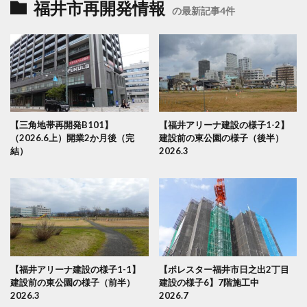
福井市再開発情報
の最新記事4件
【三角地帯再開発B101】
【福井アリーナ建設の様子1-2】
（2026.6上）開業2か月後（完
建設前の東公園の様子（後半）
結）
2026.3
【福井アリーナ建設の様子1-1】
【ポレスター福井市日之出2丁目
建設前の東公園の様子（前半）
建設の様子6】7階施工中
2026.3
2026.7