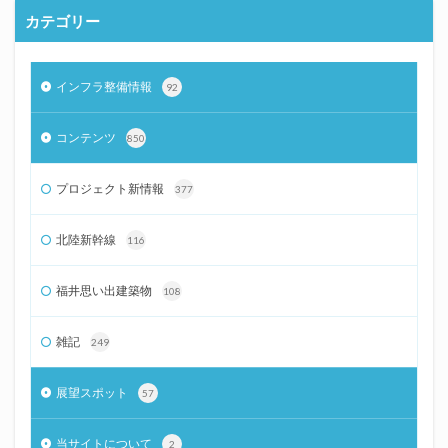
カテゴリー
インフラ整備情報
92
コンテンツ
850
プロジェクト新情報
377
北陸新幹線
116
福井思い出建築物
108
雑記
249
展望スポット
57
当サイトについて
2