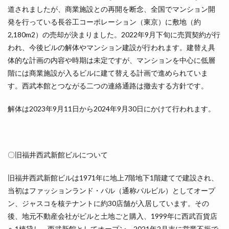
道されましたが、商業施設との再開を断念、全国でマンション開
発を行っている長谷工コーポレーション（東京）に敷地（約
2,180m2）の売却が決まりました。2022年9月下旬に売買契約が行
われ、今後ビルの解体やマンション建設が行われます。建替え具
体的な計画の内容や時期は未定ですが、マンションを中心に低層
階には商業施設が入るビルに建て替える計画で進められていま
す。西武本館とつながる二つの連絡通路は撤去する方針です。
解体は2023年9月11日から2024年9月30日にかけて行われます。
〇旧福井西武新館ビルについて
旧福井西武新館ビルは1971年に地上7階地下1階建てで建設され、
当初はファッションランド・パル（通称パルビル）としてオープ
ン、ジャスコを核テナントに約30店舗が入居しています。その
後、地元不動産会社がビルと土地ごと購入、1999年に西武百貨店
へ1棟貸し、西武新館としてオープン、2021年2月末に営業不振で