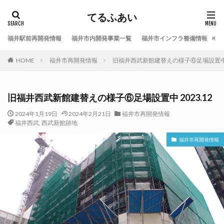
てるふあい
福井駅前再開発情報
福井市内開発事業一覧
福井市インフラ整備情報
福
HOME
福井市再開発情報
旧福井西武新館建替えの様子⑥足場設置中 2
旧福井西武新館建替えの様子⑥足場設置中 2023.12
2024年1月19日
2024年2月21日
福井市再開発情報
福井西武
,
西武新館跡地
福井市再開発情報