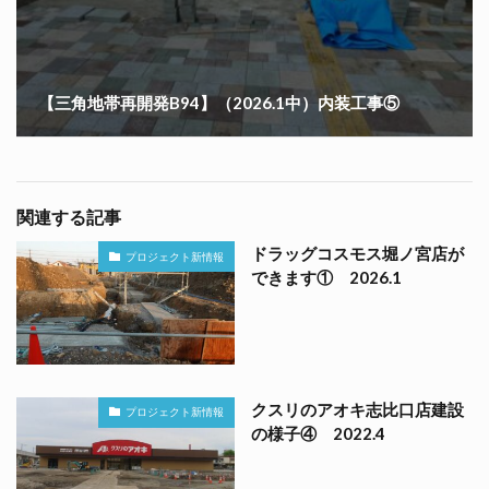
【三角地帯再開発B94】（2026.1中）内装工事⑤
関連する記事
ドラッグコスモス堀ノ宮店が
プロジェクト新情報
できます① 2026.1
クスリのアオキ志比口店建設
プロジェクト新情報
の様子④ 2022.4