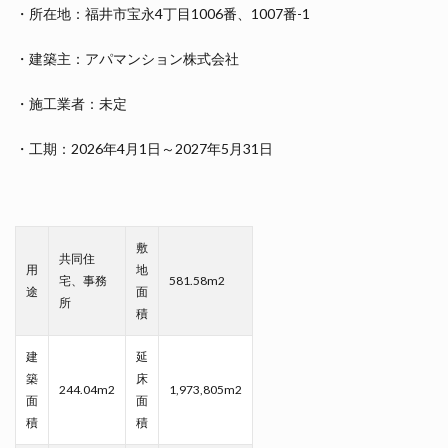
・所在地：福井市宝永4丁目1006番、1007番-1
・建築主：アパマンション株式会社
・施工業者：未定
・工期：2026年4月1日～2027年5月31日
敷
共同住
用
地
宅、事務
581.58m2
途
面
所
積
建
延
築
床
244.04m2
1,973,805m2
面
面
積
積