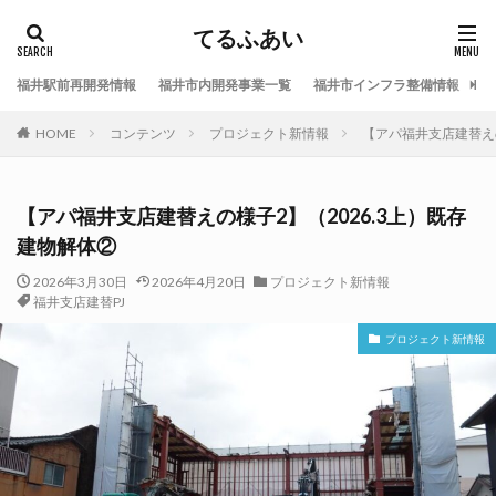
てるふあい
福井駅前再開発情報
福井市内開発事業一覧
福井市インフラ整備情報
福
HOME
コンテンツ
プロジェクト新情報
【アパ福井支店建替えの
【アパ福井支店建替えの様子2】（2026.3上）既存
建物解体②
2026年3月30日
2026年4月20日
プロジェクト新情報
福井支店建替PJ
プロジェクト新情報