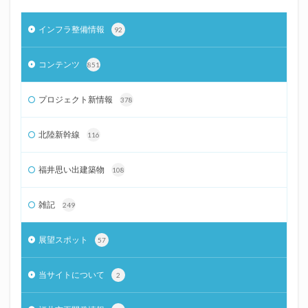
インフラ整備情報
92
コンテンツ
851
プロジェクト新情報
378
北陸新幹線
116
福井思い出建築物
108
雑記
249
展望スポット
57
当サイトについて
2