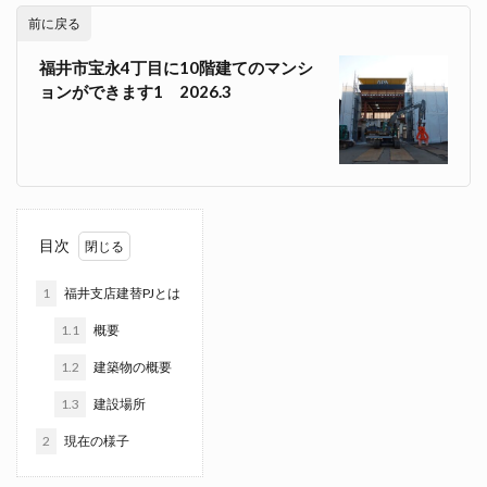
前に戻る
福井市宝永4丁目に10階建てのマンシ
ョンができます1 2026.3
目次
1
福井支店建替PJとは
1.1
概要
1.2
建築物の概要
1.3
建設場所
2
現在の様子