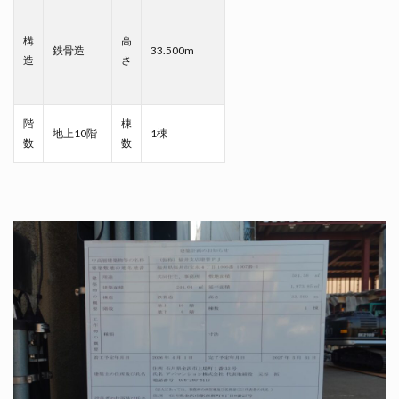
構
高
鉄骨造
33.500m
造
さ
階
棟
地上10階
1棟
数
数