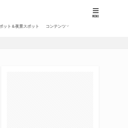
ポット＆夜景スポット
コンテンツ
福井駅前再開発事業一覧（竣工済）
北陸新幹線福井駅の工事記録
開発ミニレポ
雑記
サイトマップ
プロフィール
旧サイト
てるふあい全国版（別館）