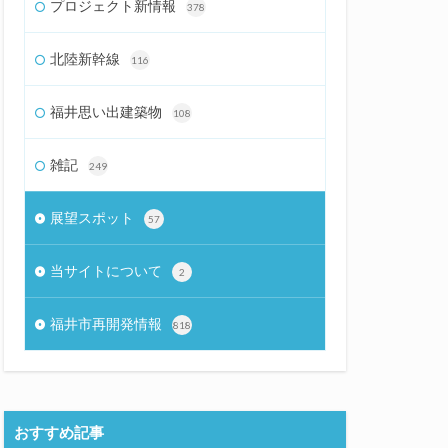
プロジェクト新情報
378
北陸新幹線
116
福井思い出建築物
108
雑記
249
展望スポット
57
当サイトについて
2
福井市再開発情報
818
おすすめ記事