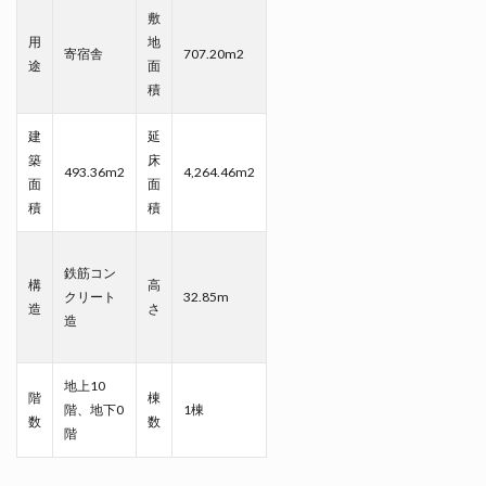
敷
用
地
寄宿舎
707.20m2
途
面
積
建
延
築
床
493.36m2
4,264.46m2
面
面
積
積
鉄筋コン
構
高
クリート
32.85m
造
さ
造
地上10
階
棟
階、地下0
1棟
数
数
階