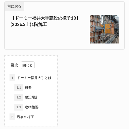
前に戻る
【ドーミー福井大手建設の様子18】
(2026.3上)1階施工
目次
1
ドーミー福井大手とは
1.1
概要
1.2
建設場所
1.3
建物概要
2
現在の様子