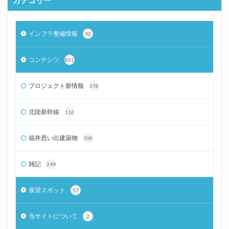
カテゴリー
インフラ整備情報
92
コンテンツ
851
プロジェクト新情報
378
北陸新幹線
116
福井思い出建築物
108
雑記
249
展望スポット
57
当サイトについて
2