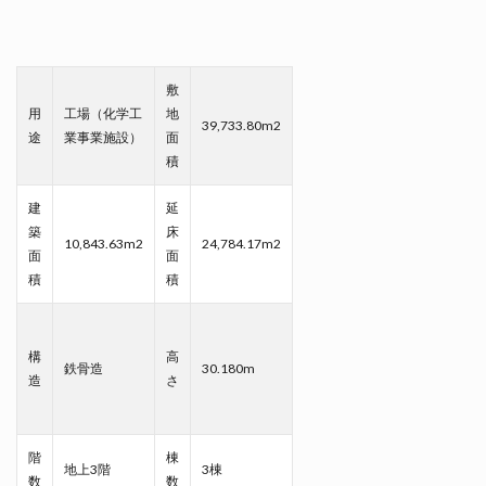
敷
用
工場（化学工
地
39,733.80m2
途
業事業施設）
面
積
建
延
築
床
10,843.63m2
24,784.17m2
面
面
積
積
構
高
鉄骨造
30.180m
造
さ
階
棟
地上3階
3棟
数
数