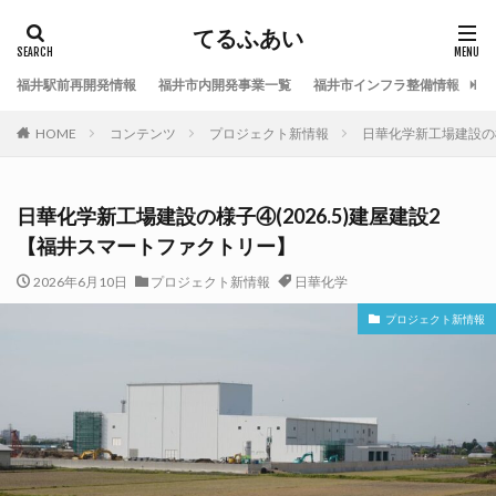
てるふあい
福井駅前再開発情報
福井市内開発事業一覧
福井市インフラ整備情報
福
HOME
コンテンツ
プロジェクト新情報
日華化学新工場建設の様
日華化学新工場建設の様子④(2026.5)建屋建設2
【福井スマートファクトリー】
2026年6月10日
プロジェクト新情報
日華化学
プロジェクト新情報