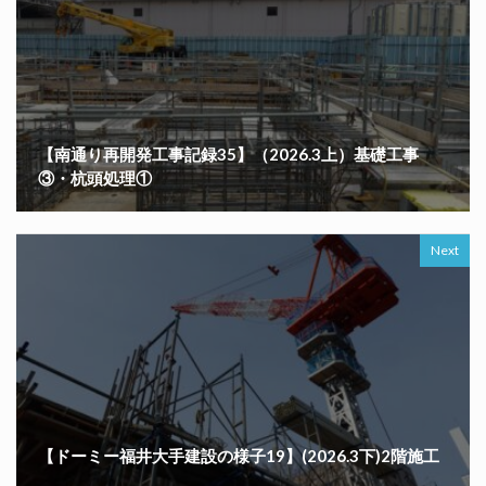
【南通り再開発工事記録35】（2026.3上）基礎工事
③・杭頭処理①
Next
【ドーミー福井大手建設の様子19】(2026.3下)2階施工