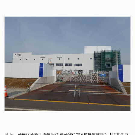
以上、日華化学新工場建設の様子④(2026.5)建屋建設2 【福井スマ