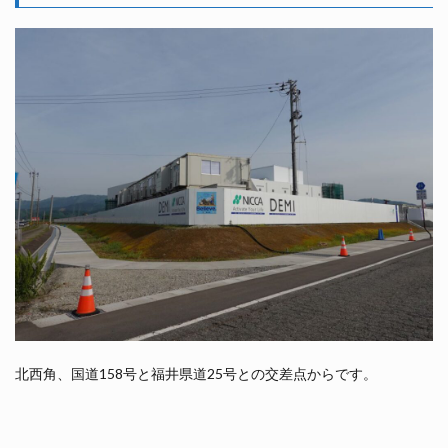
北西角、国道158号と福井県道25号との交差点からです。