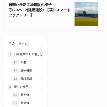
日華化学新工場建設の様子
③(2025.12)建屋建設1 【福井スマート
ファクトリー】
目次
1
日華化学の新工場とは
1.1
概要
1.2
建物概要
1.3
建設場所
2
現在の様子
2.1
北西角
2.2
北東角