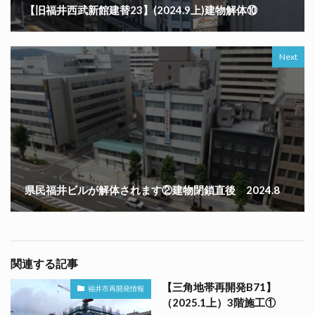
【旧福井西武新館建替23】(2024.9上)建物解体⑩
Next
県民福井ビルが解体されます②建物閉鎖直後 2024.8
関連する記事
【三角地帯再開発B71】
福井市再開発情報
（2025.1上）3階施工①