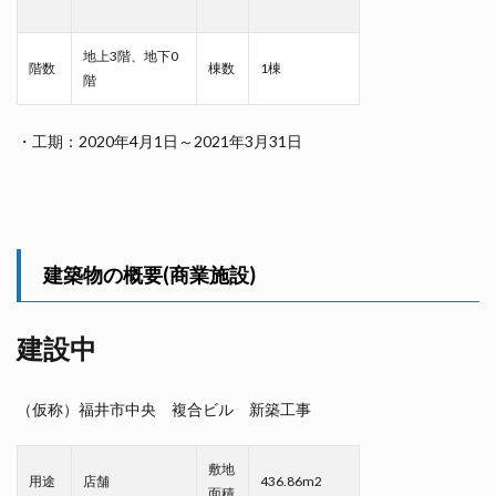
地上3階、地下0
階数
棟数
1棟
階
・工期：2020年4月1日～2021年3月31日
建築物の概要(商業施設)
建設中
（仮称）福井市中央 複合ビル 新築工事
敷地
用途
店舗
436.86m2
面積