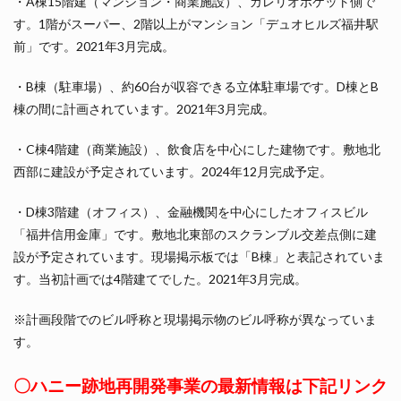
・A棟15階建（マンション・商業施設）、ガレリオポケット側で
す。1階がスーパー、2階以上がマンション「デュオヒルズ福井駅
前」です。2021年3月完成。
・B棟（駐車場）、約60台が収容できる立体駐車場です。D棟とB
棟の間に計画されています。2021年3月完成。
・C棟4階建（商業施設）、飲食店を中心にした建物です。敷地北
西部に建設が予定されています。2024年12月完成予定。
・D棟3階建（オフィス）、金融機関を中心にしたオフィスビル
「福井信用金庫」です。敷地北東部のスクランブル交差点側に建
設が予定されています。現場掲示板では「B棟」と表記されていま
す。当初計画では4階建てでした。2021年3月完成。
※計画段階でのビル呼称と現場掲示物のビル呼称が異なっていま
す。
〇ハニー跡地再開発事業の最新情報は下記リンク