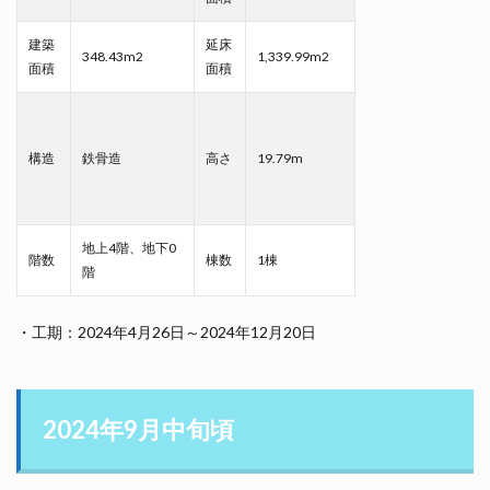
建築
延床
348.43m2
1,339.99m2
面積
面積
構造
鉄骨造
高さ
19.79m
地上4階、地下0
階数
棟数
1棟
階
・工期：2024年4月26日～2024年12月20日
2024年9月中旬頃