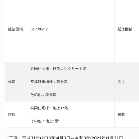
建築面積
817.00m2
延床面積
共同住宅棟：鉄筋コンクリート造
構造
立体駐車場棟：鉄骨造
高さ
その他：鉄骨造
共同住宅棟：地上15階
階数
棟数
その他：地上1階
・工期：平成31年(2019年)4月3日～令和3年(2021年)1月31日