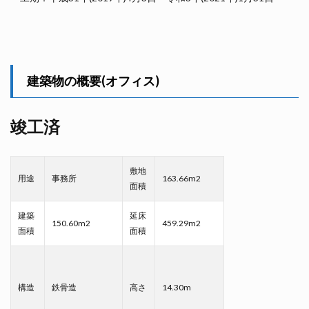
建築物の概要(オフィス)
竣工済
敷地
用途
事務所
163.66m2
面積
建築
延床
150.60m2
459.29m2
面積
面積
構造
鉄骨造
高さ
14.30m