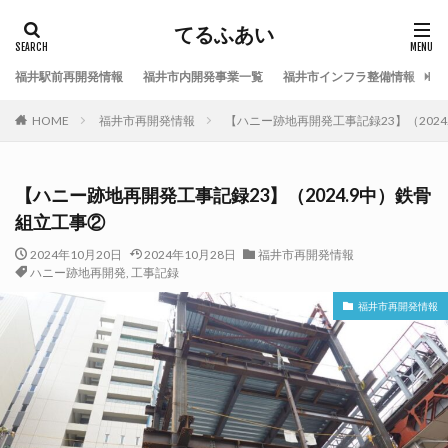
てるふあい
福井駅前再開発情報
福井市内開発事業一覧
福井市インフラ整備情報
福
HOME
福井市再開発情報
【ハニー跡地再開発工事記録23】（202
【ハニー跡地再開発工事記録23】（2024.9中）鉄骨
組立工事②
2024年10月20日
2024年10月28日
福井市再開発情報
ハニー跡地再開発
,
工事記録
福井市再開発情報