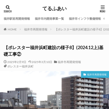
てるふあい
福井駅前再開発情報
福井市内開発事業一覧
福井市インフラ整備情報
福
HOME
福井市再開発情報
【ポレスター福井浜町建設の様子8】(2024
【ポレスター福井浜町建設の様子8】(2024.12上)基
礎工事②
2025年2月9日
2025年3月10日
福井市再開発情報
ポレスター福井浜町
福井市再開発情報