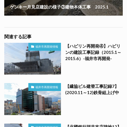
ゲンキー月見店建設の様子③建物本体工事 2025.1
関連する記事
【ハピリン再開発④】ハピリ
福井市再開発情報
ンの建設工事記録（2015.1～
2015.6）-福井市再開発-
【繊協ビル建替工事記録7】
福井市再開発情報
(2020.11～12)鉄骨組上げ中
【北國銀行福井支店跡地12】