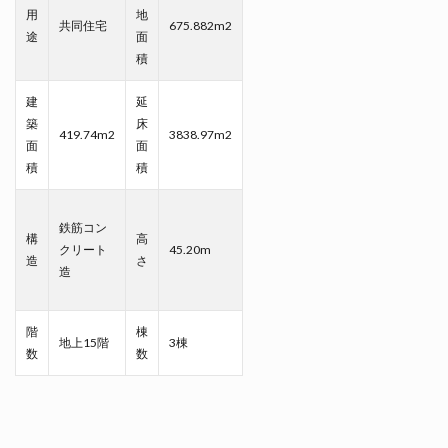
用
地
共同住宅
675.882m2
途
面
積
建
延
築
床
419.74m2
3838.97m2
面
面
積
積
鉄筋コン
構
高
クリート
45.20m
造
さ
造
階
棟
地上15階
3棟
数
数