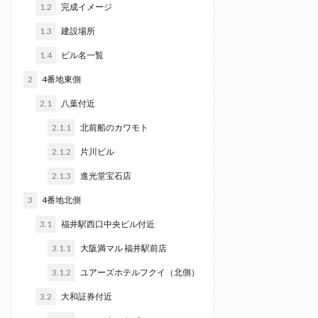
1.2
完成イメージ
1.3
建設場所
1.4
ビル名一覧
2
4番地東側
2.1
八葉付近
2.1.1
北前船のカワモト
2.1.2
片川ビル
2.1.3
進光堂宝石店
3
4番地北側
3.1
福井駅西口中央ビル付近
3.1.1
大阪満マル 福井駅前店
3.1.2
ユアーズホテルフクイ（北側）
3.2
大和証券付近