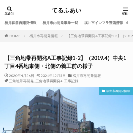
てるふあい
福井駅前再開発情報
福井市内開発事業一覧
福井市インフラ整備情報
福
HOME
福井市再開発情報
【三角地帯再開発A工事記録1-2】（201
【三角地帯再開発A工事記録1-2】（2019.4）中央1
丁目4番地東側・北側の着工前の様子
2020年4月26日
2021年12月5日
福井市再開発情報
三角地帯再開発
,
三角地帯再開発A
,
工事記録
福井市再開発情報