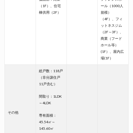
（1F）、住宅
ール（1000人
棟供用（2F）
規模）
（4F）、フィ
ットネスジム
（2F～3F）、
商業（フード
ホール等）
(1F）、屋内広
場(1F）
総戸数：118戸
（非分譲住戸
11戸含む）
間取り：1LDK
～4LDK
その他
専有面積：
45.54㎡～
145.60㎡