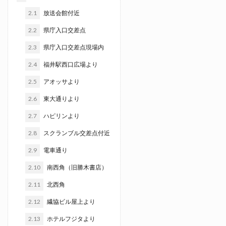
2.1
放送会館付近
2.2
県庁入口交差点
2.3
県庁入口交差点現場内
2.4
福井駅西口広場より
2.5
アオッサより
2.6
東大通りより
2.7
ハピリンより
2.8
スクランブル交差点付近
2.9
電車通り
2.10
南西角（旧勝木書店）
2.11
北西角
2.12
繊協ビル屋上より
2.13
ホテルフジタより