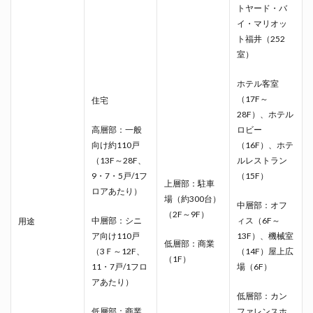
トヤード・バ
イ・マリオッ
ト福井（252
室）
ホテル客室
（17F～
住宅
28F）、ホテル
高層部：一般
ロビー
向け約110戸
（16F）、ホテ
（13F～28F、
ルレストラン
9・7・5戸/1フ
（15F）
上層部：駐車
ロアあたり）
場（約300台）
中層部：オフ
（2F～9F）
中層部：シニ
ィス（6F～
用途
ア向け110戸
13F）、機械室
低層部：商業
（3Ｆ～12F、
（14F）屋上広
（1F）
11・7戸/1フロ
場（6F）
アあたり）
低層部：カン
低層部：商業
ファレンスホ