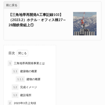
前に戻る
【三角地帯再開発A工事記録103】
（2023.2）ホテル・オフィス棟27～
28階鉄骨組上①
目次
1
三角地帯再開発事業とは
1.1
建築物の概要
1.1.1
建物の概要
1.2
完成イメージ
1.3
建設場所
2
2023年3月上旬頃