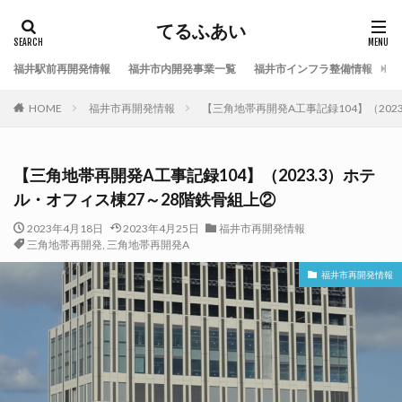
てるふあい
福井駅前再開発情報
福井市内開発事業一覧
福井市インフラ整備情報
福
HOME
福井市再開発情報
【三角地帯再開発A工事記録104】（202
【三角地帯再開発A工事記録104】（2023.3）ホテ
ル・オフィス棟27～28階鉄骨組上②
2023年4月18日
2023年4月25日
福井市再開発情報
三角地帯再開発
,
三角地帯再開発A
福井市再開発情報