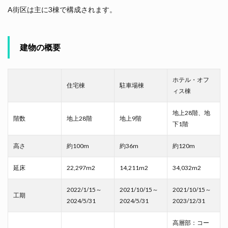
A街区は主に3棟で構成されます。
建物の概要
ホテル・オフ
住宅棟
駐車場棟
ィス棟
地上28階、地
階数
地上28階
地上9階
下1階
高さ
約100m
約36m
約120m
延床
22,297m2
14,211m2
34,032m2
2022/1/15～
2021/10/15～
2021/10/15～
工期
2024/5/31
2024/5/31
2023/12/31
高層部：コー