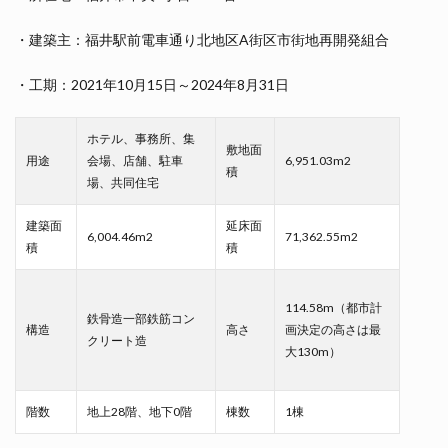
・建築主：福井駅前電車通り北地区A街区市街地再開発組合
・工期：2021年10月15日～2024年8月31日
ホテル、事務所、集
敷地面
用途
会場、店舗、駐車
6,951.03m2
積
場、共同住宅
建築面
延床面
6,004.46m2
71,362.55m2
積
積
114.58m（都市計
鉄骨造一部鉄筋コン
構造
高さ
画決定の高さは最
クリート造
大130m）
階数
地上28階、地下0階
棟数
1棟