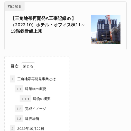
前に戻る
【三角地帯再開発A工事記録89】
（2022.10）ホテル・オフィス棟11～
13階鉄骨組上④
目次
1
三角地帯再開発事業とは
1.1
建築物の概要
1.1.1
建物の概要
1.2
完成イメージ
1.3
建設場所
2
2022年10月22日