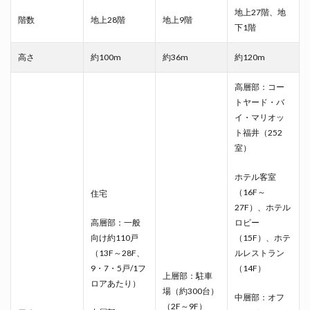
地上27階、地
階数
地上28階
地上9階
下1階
高さ
約100m
約36m
約120m
高層部：コー
トヤード・バ
イ・マリオッ
ト福井（252
室）
ホテル客室
（16F～
住宅
27F）、ホテル
高層部：一般
ロビー
向け約110戸
（15F）、ホテ
（13F～28F、
ルレストラン
9・7・5戸/1フ
（14F）
上層部：駐車
ロアあたり）
場（約300台）
中層部：オフ
（2F～9F）