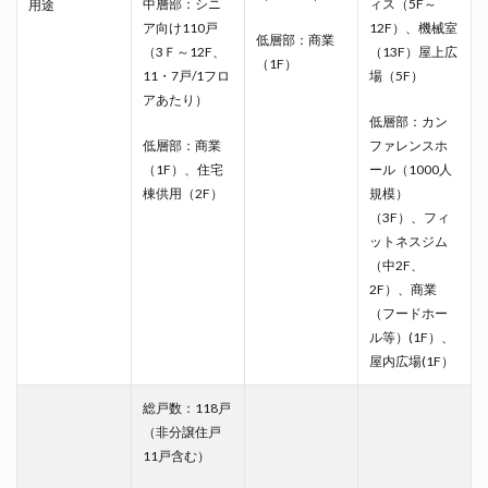
中層部：シニ
ィス（5F～
用途
ア向け110戸
12F）、機械室
低層部：商業
（3Ｆ～12F、
（13F）屋上広
（1F）
11・7戸/1フロ
場（5F）
アあたり）
低層部：カン
低層部：商業
ファレンスホ
（1F）、住宅
ール（1000人
棟供用（2F）
規模）
（3F）、フィ
ットネスジム
（中2F、
2F）、商業
（フードホー
ル等）(1F）、
屋内広場(1F）
総戸数：118戸
（非分譲住戸
11戸含む）