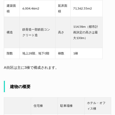
建築面
延床面
6,004.46m2
71,362.55m2
積
積
114.58m（都市計
鉄骨造一部鉄筋コン
構造
高さ
画決定の高さは最
クリート造
大130m）
階数
地上28階、地下0階
棟数
1棟
A街区は主に3棟で構成されます。
建物の概要
ホテル・オフ
住宅棟
駐車場棟
ィス棟