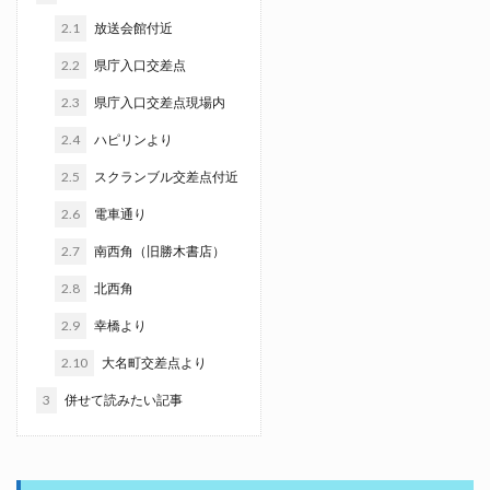
2.1
放送会館付近
2.2
県庁入口交差点
2.3
県庁入口交差点現場内
2.4
ハピリンより
2.5
スクランブル交差点付近
2.6
電車通り
2.7
南西角（旧勝木書店）
2.8
北西角
2.9
幸橋より
2.10
大名町交差点より
3
併せて読みたい記事