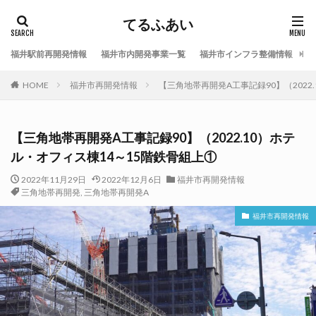
てるふあい
福井駅前再開発情報
福井市内開発事業一覧
福井市インフラ整備情報
福
HOME
福井市再開発情報
【三角地帯再開発A工事記録90】（2022
【三角地帯再開発A工事記録90】（2022.10）ホテ
ル・オフィス棟14～15階鉄骨組上①
2022年11月29日
2022年12月6日
福井市再開発情報
三角地帯再開発
,
三角地帯再開発A
福井市再開発情報