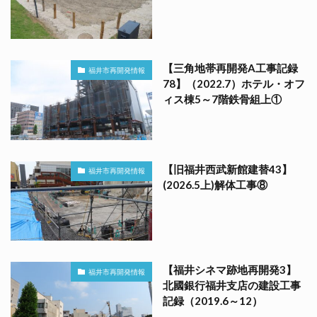
【三角地帯再開発A工事記録
福井市再開発情報
78】（2022.7）ホテル・オフ
ィス棟5～7階鉄骨組上①
【旧福井西武新館建替43】
福井市再開発情報
(2026.5上)解体工事⑧
【福井シネマ跡地再開発3】
福井市再開発情報
北國銀行福井支店の建設工事
記録（2019.6～12）