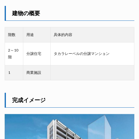
建物の概要
階数
用途
具体的内容
2～10
分譲住宅
タカラレーベルの分譲マンション
階
1
商業施設
完成イメージ