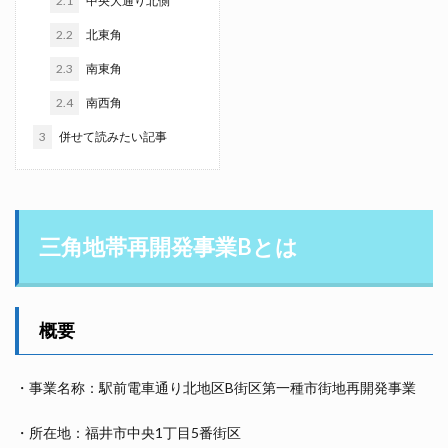
2.1
中央大通り北側
2.2
北東角
2.3
南東角
2.4
南西角
3
併せて読みたい記事
三角地帯再開発事業Bとは
概要
・事業名称：駅前電車通り北地区B街区第一種市街地再開発事業
・所在地：福井市中央1丁目5番街区