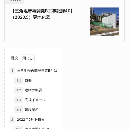
【三角地帯再開発B工事記録40】
（2023.5）更地化②
目次
1
三角地帯再開発事業Bとは
1.1
概要
1.2
建物の概要
1.3
完成イメージ
1.4
建設場所
2
2022年5月下旬頃