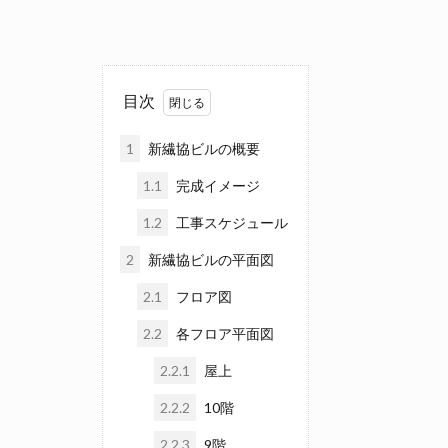
目次
1
新繊協ビルの概要
1.1
完成イメージ
1.2
工事スケジュール
2
新繊協ビルの平面図
2.1
フロア図
2.2
各フロア平面図
2.2.1
屋上
2.2.2
10階
2.2.3
9階