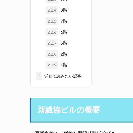
2.2.4
8階
2.2.5
7階
2.2.6
6階
2.2.7
5階
2.2.8
2階
2.2.9
1階
3
併せて読みたい記事
新繊協ビルの概要
・事業名称：（仮称）新福井県繊協ビル