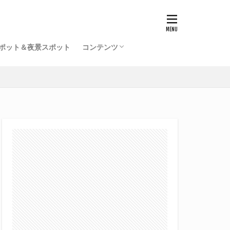
ポット＆夜景スポット
コンテンツ
福井駅前再開発事業一覧（竣工済）
北陸新幹線福井駅の工事記録
開発ミニレポ
雑記
サイトマップ
プロフィール
旧サイト
てるふあい全国版（別館）