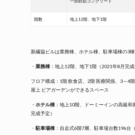
一部鉄筋コンクリート
階数
地上12階、地下1階
新繊協ビルは業務棟、ホテル棟、駐車場棟の3
・
業務棟
：地上12階、地下1階（2021年8月完
フロア構成：1階 飲食店、2階 医療関係、3～4階
屋上 ビアガーデンができるスペース
・
ホテル棟
：地上10階、ドーミーインの高級和
完成予定）
・
駐車場棟
：自走式6階7層、駐車場台数196台（