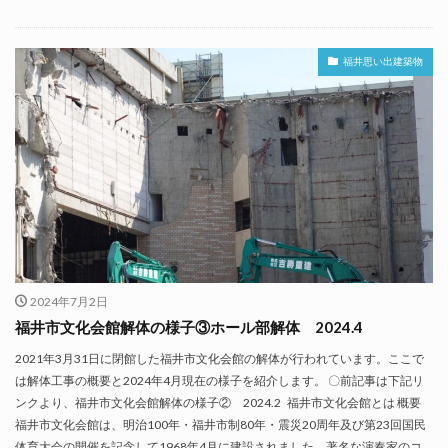
福井思い出建築物
2024年7月2日
福井市文化会館解体の様子③ホール部解体 2024.4
2021年3月31日に閉館した福井市文化会館の解体が行われています。ここで
は解体工事の概要と2024年4月現在の様子を紹介します。 〇前記事は下記リ
ンクより、福井市文化会館解体の様子② 2024.2 福井市文化会館とは 概要
福井市文化会館は、明治100年・福井市制80年・震災20周年及び第23回国民
体育大会の開催を記念して1968年4月に建設されました。著名な演奏家のコ