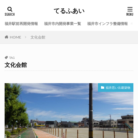
てるふあい
福井駅前再開発情報
福井市内開発事業一覧
福井市インフラ整備情報
福
HOME
文化会館
TAG
文化会館
福井思い出建築物