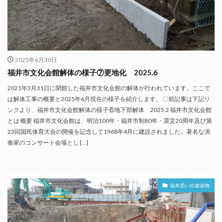
2025年6月30日
福井市文化会館解体の様子⑦更地化 2025.6
2021年3月31日に閉館した福井市文化会館の解体が行われています。ここで
は解体工事の概要と2025年6月現在の様子を紹介します。 〇前記事は下記リ
ンクより、福井市文化会館解体の様子⑥地下部解体 2025.2 福井市文化会館
とは 概要 福井市文化会館は、明治100年・福井市制80年・震災20周年及び第
23回国民体育大会の開催を記念して1968年4月に建設されました。著名な演
奏家のコンサート会場とし […]
福井思い出建築物