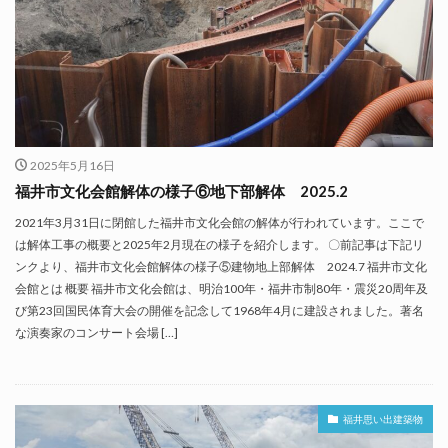
2025年5月16日
福井市文化会館解体の様子⑥地下部解体 2025.2
2021年3月31日に閉館した福井市文化会館の解体が行われています。ここで
は解体工事の概要と2025年2月現在の様子を紹介します。 〇前記事は下記リ
ンクより、福井市文化会館解体の様子⑤建物地上部解体 2024.7 福井市文化
会館とは 概要 福井市文化会館は、明治100年・福井市制80年・震災20周年及
び第23回国民体育大会の開催を記念して1968年4月に建設されました。著名
な演奏家のコンサート会場 […]
福井思い出建築物