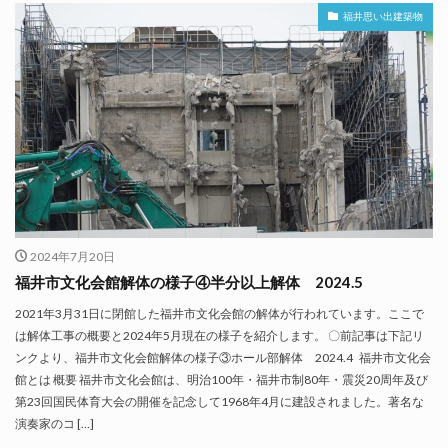
福井思い出建築物
2024年7月20日
福井市文化会館解体の様子④半分以上解体 2024.5
2021年3月31日に閉館した福井市文化会館の解体が行われています。ここで
は解体工事の概要と2024年5月現在の様子を紹介します。 〇前記事は下記リ
ンクより、福井市文化会館解体の様子③ホール部解体 2024.4 福井市文化会
館とは 概要 福井市文化会館は、明治100年・福井市制80年・震災20周年及び
第23回国民体育大会の開催を記念して1968年4月に建設されました。著名な
演奏家のコ […]