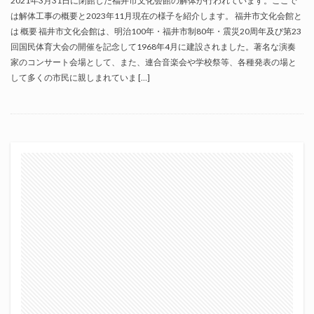
2021年3月31日に閉館した福井市文化会館の解体が行われています。ここで
は解体工事の概要と2023年11月現在の様子を紹介します。 福井市文化会館と
は 概要 福井市文化会館は、明治100年・福井市制80年・震災20周年及び第23
回国民体育大会の開催を記念して1968年4月に建設されました。著名な演奏
家のコンサート会場として、また、連合音楽会や学校祭等、各種発表の場と
して多くの市民に親しまれていま […]