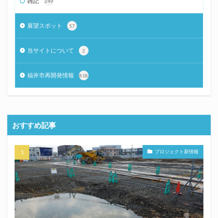
雑記
249
展望スポット
57
当サイトについて
2
福井市再開発情報
818
おすすめ記事
プロジェクト新情報