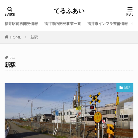
てるふあい
福井駅前再開発情報
福井市内開発事業一覧
福井市インフラ整備情報
福
HOME
新駅
TAG
新駅
雑記