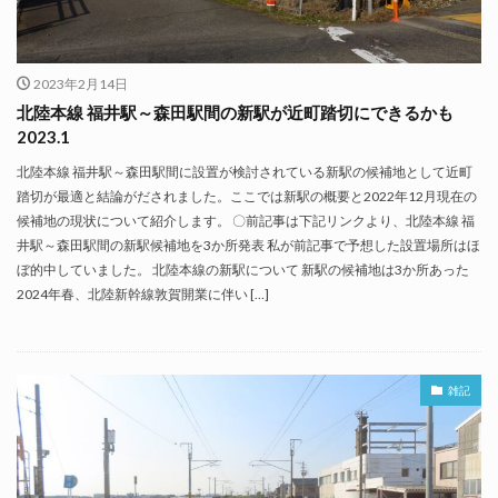
2023年2月14日
北陸本線 福井駅～森田駅間の新駅が近町踏切にできるかも
2023.1
北陸本線 福井駅～森田駅間に設置が検討されている新駅の候補地として近町
踏切が最適と結論がだされました。ここでは新駅の概要と2022年12月現在の
候補地の現状について紹介します。 〇前記事は下記リンクより、北陸本線 福
井駅～森田駅間の新駅候補地を3か所発表 私が前記事で予想した設置場所はほ
ぼ的中していました。 北陸本線の新駅について 新駅の候補地は3か所あった
2024年春、北陸新幹線敦賀開業に伴い […]
雑記