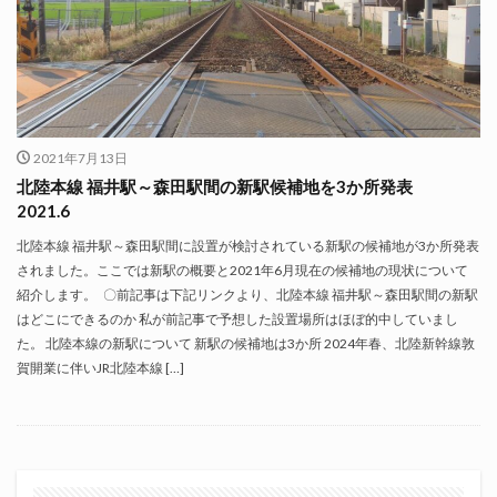
2021年7月13日
北陸本線 福井駅～森田駅間の新駅候補地を3か所発表
2021.6
北陸本線 福井駅～森田駅間に設置が検討されている新駅の候補地が3か所発表
されました。ここでは新駅の概要と2021年6月現在の候補地の現状について
紹介します。 〇前記事は下記リンクより、北陸本線 福井駅～森田駅間の新駅
はどこにできるのか 私が前記事で予想した設置場所はほぼ的中していまし
た。 北陸本線の新駅について 新駅の候補地は3か所 2024年春、北陸新幹線敦
賀開業に伴いJR北陸本線 […]