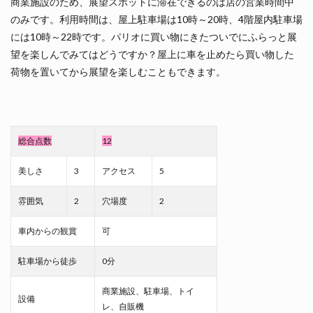
商業施設のため、展望スポットに滞在できるのは店の営業時間中
のみです。利用時間は、屋上駐車場は10時～20時、4階屋内駐車場
には10時～22時です。パリオに買い物にきたついでにふらっと展
望を楽しんでみてはどうですか？屋上に車を止めたら買い物した
荷物を置いてから展望を楽しむこともできます。
総合点数
12
美しさ
3
アクセス
5
雰囲気
2
穴場度
2
車内からの観賞
可
駐車場から徒歩
0分
商業施設、駐車場、トイ
設備
レ、自販機