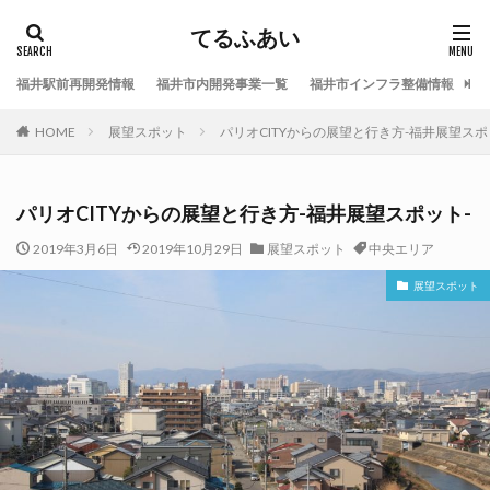
てるふあい
福井駅前再開発情報
福井市内開発事業一覧
福井市インフラ整備情報
福
HOME
展望スポット
パリオCITYからの展望と行き方-福井展望スポ
パリオCITYからの展望と行き方-福井展望スポット-
2019年3月6日
2019年10月29日
展望スポット
中央エリア
展望スポット