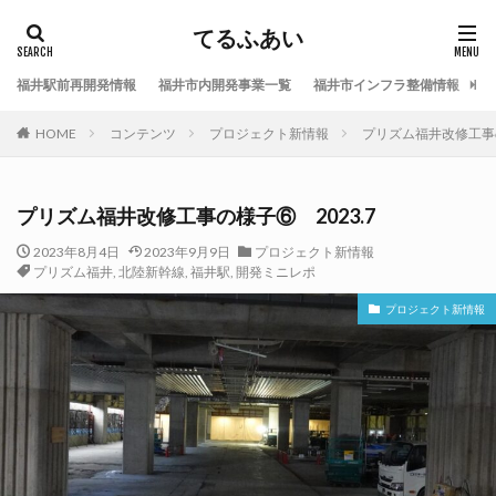
てるふあい
福井駅前再開発情報
福井市内開発事業一覧
福井市インフラ整備情報
福
HOME
コンテンツ
プロジェクト新情報
プリズム福井改修工事の
プリズム福井改修工事の様子⑥ 2023.7
2023年8月4日
2023年9月9日
プロジェクト新情報
プリズム福井
,
北陸新幹線
,
福井駅
,
開発ミニレポ
プロジェクト新情報