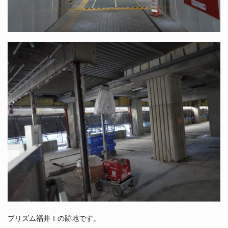
プリズム福井Ⅰの跡地です。