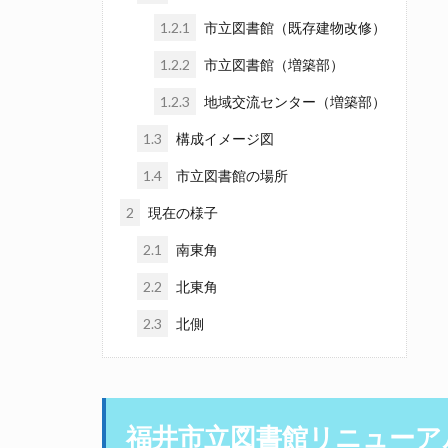
1.2.1
市立図書館（既存建物改修）
1.2.2
市立図書館（増築部）
1.2.3
地域交流センター（増築部）
1.3
構成イメージ図
1.4
市立図書館の場所
2
現在の様子
2.1
南東角
2.2
北東角
2.3
北側
福井市立図書館リニューア