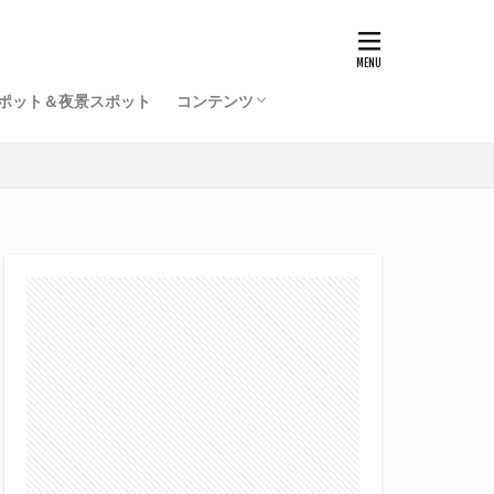
ポット＆夜景スポット
コンテンツ
福井駅前再開発事業一覧（竣工済）
北陸新幹線福井駅の工事記録
開発ミニレポ
雑記
サイトマップ
プロフィール
旧サイト
てるふあい全国版（別館）