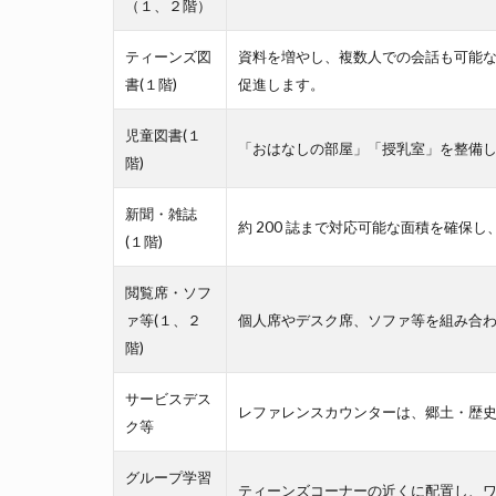
（１、２階）
ティーンズ図
資料を増やし、複数人での会話も可能
書(１階)
促進します。
児童図書(１
「おはなしの部屋」「授乳室」を整備
階)
新聞・雑誌
約 200 誌まで対応可能な面積を確保
(１階)
閲覧席・ソフ
ァ等(１、２
個人席やデスク席、ソファ等を組み合わ
階)
サービスデス
レファレンスカウンターは、郷土・歴
ク等
グループ学習
ティーンズコーナーの近くに配置し、