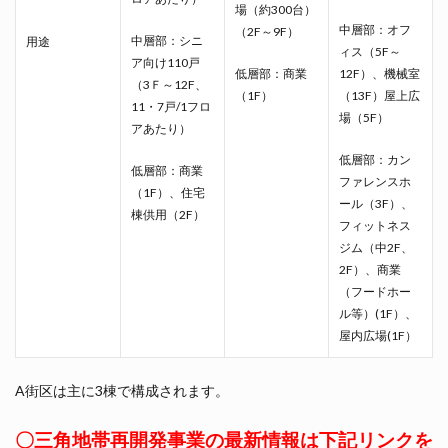
場（約300台）
中層部：オフ
（2F～9F）
中層部：シニ
用途
ィス（5F～
ア向け110戸
低層部：商業
12F）、機械室
（3Ｆ～12F、
（1F）
（13F）屋上広
11・7戸/1フロ
場（5F）
アあたり）
低層部：カン
低層部：商業
ファレンスホ
（1F）、住宅
ール（3F）、
棟供用（2F）
フィットネス
ジム（中2F、
2F）、商業
（フードホー
ル等）(1F）、
屋内広場(1F）
A街区は主に3棟で構成されます。
〇三角地帯再開発事業の最新情報は下記リンクを