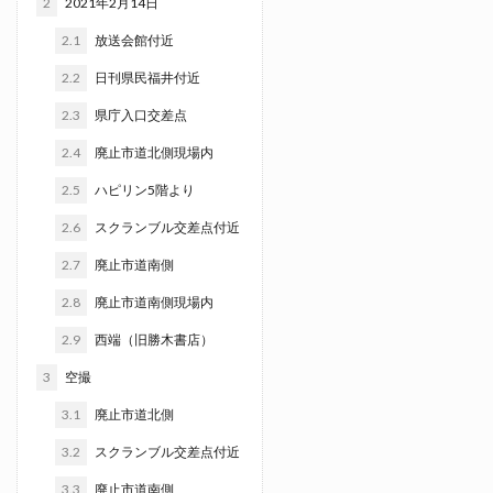
2
2021年2月14日
2.1
放送会館付近
2.2
日刊県民福井付近
2.3
県庁入口交差点
2.4
廃止市道北側現場内
2.5
ハピリン5階より
2.6
スクランブル交差点付近
2.7
廃止市道南側
2.8
廃止市道南側現場内
2.9
西端（旧勝木書店）
3
空撮
3.1
廃止市道北側
3.2
スクランブル交差点付近
3.3
廃止市道南側