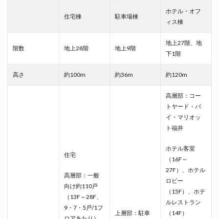
ホテル・オフ
住宅棟
駐車場棟
ィス棟
地上27階、地
階数
地上28階
地上9階
下1階
高さ
約100m
約36m
約120m
高層部：コー
トヤード・バ
イ・マリオッ
ト福井
ホテル客室
住宅
（16F～
27F）、ホテル
高層部：一般
ロビー
向け約110戸
（15F）、ホテ
（13F～28F、
ルレストラン
9・7・5戸/1フ
上層部：駐車
（14F）
ロアあたり）