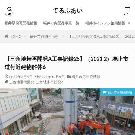
てるふあい
福井駅前再開発情報
福井市内開発事業一覧
福井市インフラ整備情報
福
HOME
福井市再開発情報
【三角地帯再開発A工事記録25】（2021
【三角地帯再開発A工事記録25】（2021.2）廃止市
道付近建物解体6
2021年3月5日
2021年12月5日
福井市再開発情報
三角地帯再開発
,
三角地帯再開発A
福井市再開発情報