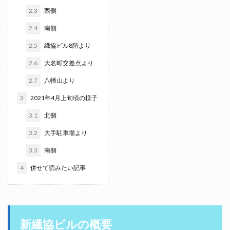
2.3
西側
2.4
南側
2.5
繊協ビル8階より
2.6
大名町交差点より
2.7
八幡山より
3
2021年4月上旬頃の様子
3.1
北側
3.2
大手駐車場より
3.3
南側
4
併せて読みたい記事
新繊協ビルの概要