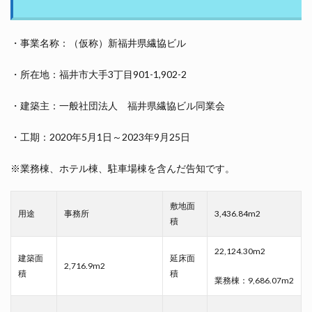
・事業名称：（仮称）新福井県繊協ビル
・所在地：福井市大手3丁目901-1,902-2
・建築主：一般社団法人 福井県繊協ビル同業会
・工期：2020年5月1日～2023年9月25日
※業務棟、ホテル棟、駐車場棟を含んだ告知です。
敷地面
用途
事務所
3,436.84m2
積
22,124.30m2
建築面
延床面
2,716.9m2
積
積
業務棟：9,686.07m2