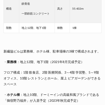
鉄骨造
構造
高さ
55.432m
一部鉄筋コンクリート
階数
地上12階、地下1階
棟数
1棟
新繊協ビルは業務棟、ホテル棟、駐車場棟の3棟で構成されます。
・
業務棟
：地上12階、地下1階（2021年8月完成予定）
フロア構成：1階 飲食店、2階 医療関係、3～4階 学習塾、5～9階
オフィス、10階 レストランとホール、屋上 ビアガーデンができる
スペース
・
ホテル棟
：地上10階、ドーミーインの高級和風ブランドである
「御宿野乃福井」が入居予定（2023年秋完成予定）