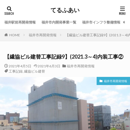
てるふあい
福井駅前再開発情報
福井市内開発事業一覧
福井市インフラ整備情報
福
HOME
福井市再開発情報
【繊協ビル建替工事記録9】(2021.3～4
【繊協ビル建替工事記録9】(2021.3～4)内装工事②
2021年4月5日
2021年6月3日
福井市再開発情報
工事記録
,
繊協ビル建替
福井市再開発情報