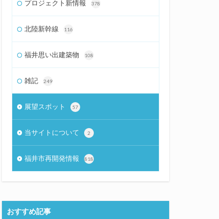
プロジェクト新情報
378
北陸新幹線
116
福井思い出建築物
108
雑記
249
展望スポット
57
当サイトについて
2
福井市再開発情報
818
おすすめ記事