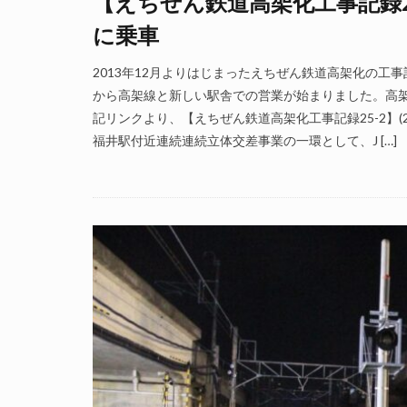
【えちぜん鉄道高架化工事記録26-
に乗車
2013年12月よりはじまったえちぜん鉄道高架化の工事
から高架線と新しい駅舎での営業が始まりました。高架
記リンクより、【えちぜん鉄道高架化工事記録25-2】(2
福井駅付近連続連続立体交差事業の一環として、J […]