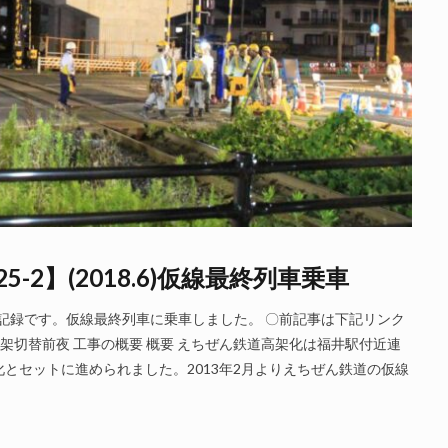
2】(2018.6)仮線最終列車乗車
事記録です。仮線最終列車に乗車しました。 〇前記事は下記リンク
6)高架切替前夜 工事の概要 概要 えちぜん鉄道高架化は福井駅付近連
とセットに進められました。2013年2月よりえちぜん鉄道の仮線