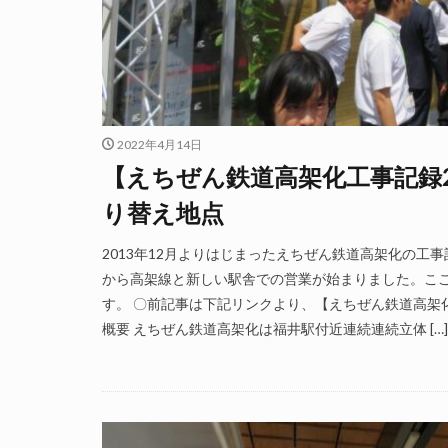
2022年4月14日
【えちぜん鉄道高架化工事記録26-
り替え地点
2013年12月よりはじまったえちぜん鉄道高架化の工事
から高架線と新しい駅舎での営業が始まりました。こ
す。 〇前記事は下記リンクより、【えちぜん鉄道高架化工事
概要 えちぜん鉄道高架化は福井駅付近連続連続立体 […]