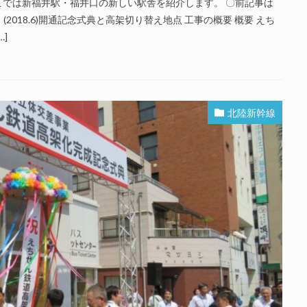
では新福井駅・福井口の新しい駅舎を紹介します。 〇前記事は
2018.6)開通記念式典と高架切り替え地点 工事の概要 概要 えち
]
北陸新幹線