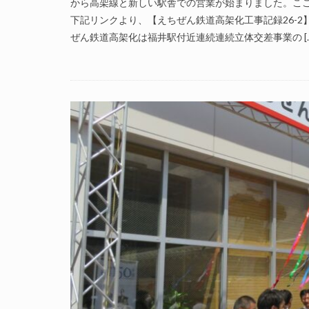
から高架線と新しい駅舎での営業が始まりました。ここ
下記リンクより、【えちぜん鉄道高架化工事記録26-2】(
ぜん鉄道高架化は福井駅付近連続連続立体交差事業の […