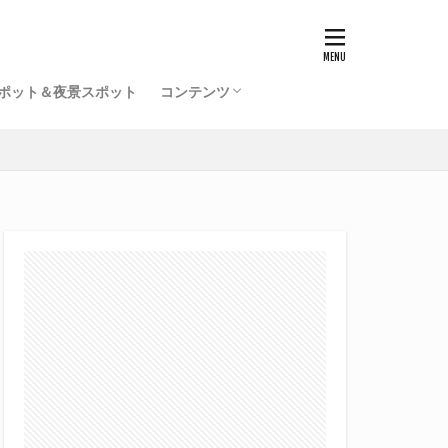
ポット＆夜景スポット
コンテンツ
福井駅前再開発事業一覧（竣工済）
北陸新幹線福井駅の工事記録
開発ミニレポ
雑記
サイトマップ
プロフィール
旧サイト
てるふあい全国版（別館）