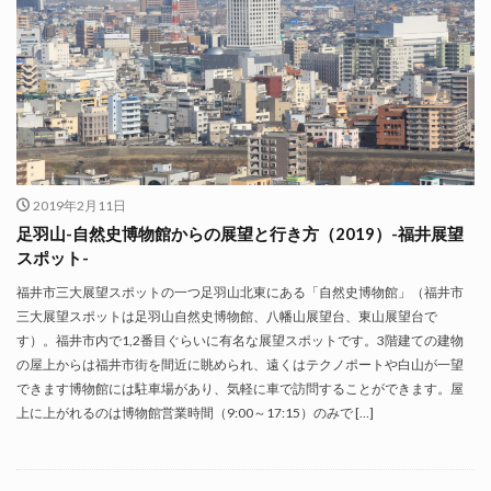
2019年2月11日
足羽山-自然史博物館からの展望と行き方（2019）-福井展望
スポット-
福井市三大展望スポットの一つ足羽山北東にある「自然史博物館」（福井市
三大展望スポットは足羽山自然史博物館、八幡山展望台、東山展望台で
す）。福井市内で1,2番目ぐらいに有名な展望スポットです。3階建ての建物
の屋上からは福井市街を間近に眺められ、遠くはテクノポートや白山が一望
できます博物館には駐車場があり、気軽に車で訪問することができます。屋
上に上がれるのは博物館営業時間（9:00～17:15）のみで […]