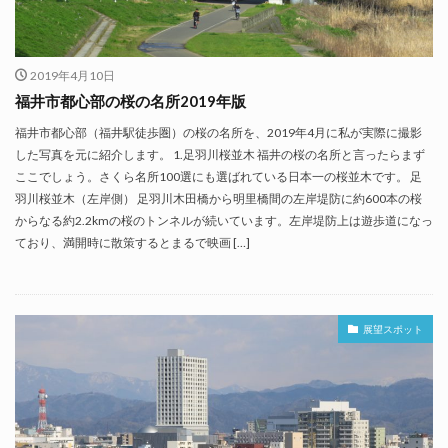
2019年4月10日
福井市都心部の桜の名所2019年版
福井市都心部（福井駅徒歩圏）の桜の名所を、2019年4月に私が実際に撮影
した写真を元に紹介します。 1.足羽川桜並木 福井の桜の名所と言ったらまず
ここでしょう。さくら名所100選にも選ばれている日本一の桜並木です。 足
羽川桜並木（左岸側） 足羽川木田橋から明里橋間の左岸堤防に約600本の桜
からなる約2.2kmの桜のトンネルが続いています。左岸堤防上は遊歩道になっ
ており、満開時に散策するとまるで映画 […]
展望スポット