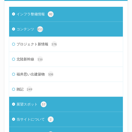
インフラ整備情報
92
コンテンツ
851
プロジェクト新情報
378
北陸新幹線
116
福井思い出建築物
108
雑記
249
展望スポット
57
当サイトについて
2