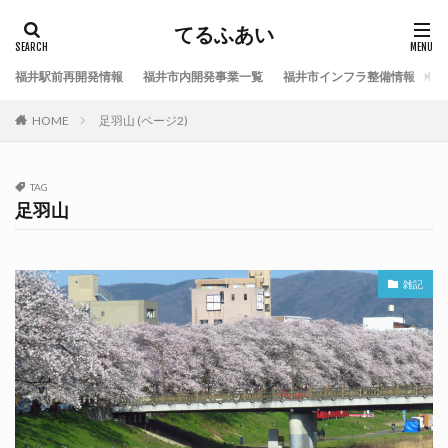
てるふあい
福井駅前再開発情報
福井市内開発事業一覧
福井市インフラ整備情報
福
HOME
足羽山 (ページ2)
TAG
足羽山
雑記