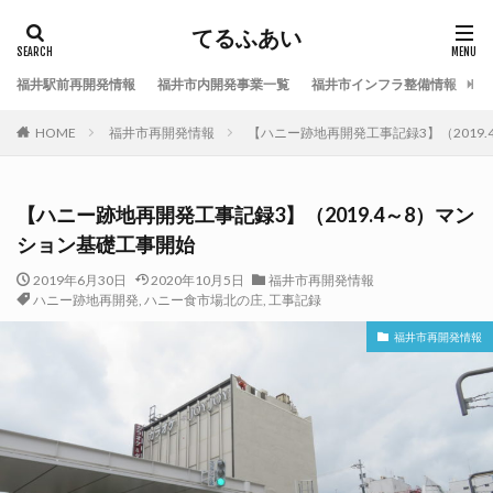
てるふあい
福井駅前再開発情報
福井市内開発事業一覧
福井市インフラ整備情報
福
HOME
福井市再開発情報
【ハニー跡地再開発工事記録3】（2019
【ハニー跡地再開発工事記録3】（2019.4～8）マン
ション基礎工事開始
2019年6月30日
2020年10月5日
福井市再開発情報
ハニー跡地再開発
,
ハニー食市場北の庄
,
工事記録
福井市再開発情報