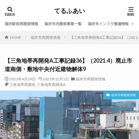
てるふあい
福井駅前再開発情報
福井市内開発事業一覧
福井市インフラ整備情報
福
HOME
福井市再開発情報
【三角地帯再開発A工事記録36】（202
【三角地帯再開発A工事記録36】（2021.4）廃止市
道南側・敷地中央付近建物解体9
2021年4月29日
2021年12月5日
福井市再開発情報
三角地帯再開発
,
三角地帯再開発A
福井市再開発情報