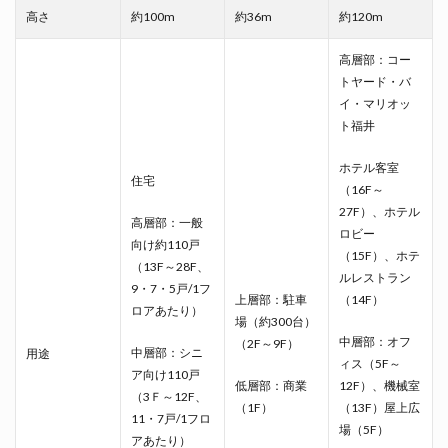
高さ
約100m
約36m
約120m
高層部：コー
トヤード・バ
イ・マリオッ
ト福井
ホテル客室
住宅
（16F～
27F）、ホテル
高層部：一般
ロビー
向け約110戸
（15F）、ホテ
（13F～28F、
ルレストラン
9・7・5戸/1フ
上層部：駐車
（14F）
ロアあたり）
場（約300台）
中層部：オフ
（2F～9F）
中層部：シニ
用途
ィス（5F～
ア向け110戸
低層部：商業
12F）、機械室
（3Ｆ～12F、
（1F）
（13F）屋上広
11・7戸/1フロ
場（5F）
アあたり）