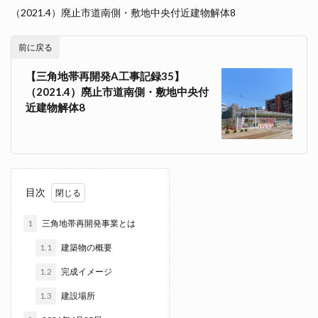
（2021.4）廃止市道南側・敷地中央付近建物解体8
前に戻る
【三角地帯再開発A工事記録35】
（2021.4）廃止市道南側・敷地中央付
近建物解体8
目次
1
三角地帯再開発事業とは
1.1
建築物の概要
1.2
完成イメージ
1.3
建設場所