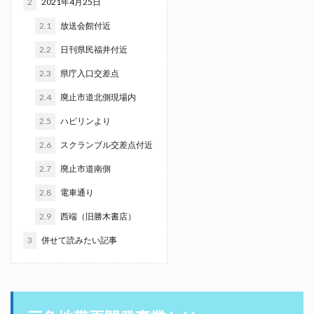
2
2021年4月25日
2.1
放送会館付近
2.2
日刊県民福井付近
2.3
県庁入口交差点
2.4
廃止市道北側現場内
2.5
ハピリンより
2.6
スクランブル交差点付近
2.7
廃止市道南側
2.8
電車通り
2.9
西端（旧勝木書店）
3
併せて読みたい記事