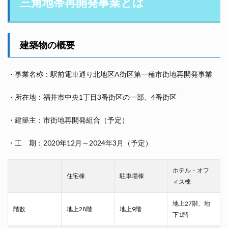
三角地帯再開発事業とは
建築物の概要
・事業名称：駅前電車通り北地区A街区第一種市街地再開発事業
・所在地：福井市中央1丁目3番街区の一部、4番街区
・建築主：市街地再開発組合（予定）
・工 期：2020年12月～2024年3月（予定）
ホテル・オフ
住宅棟
駐車場棟
ィス棟
地上27階、地
階数
地上28階
地上9階
下1階