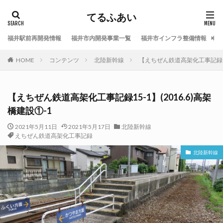
てるふあい
福井駅前再開発情報
福井市内開発事業一覧
福井市インフラ整備情報
福
HOME
コンテンツ
北陸新幹線
【えちぜん鉄道高架化工事記録15-
【えちぜん鉄道高架化工事記録15-1】(2016.6)高架
橋建設①-1
2021年5月11日
2021年5月17日
北陸新幹線
えちぜん鉄道高架化工事記録
北陸新幹線