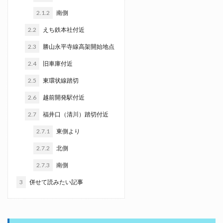
2.1.2
南側
2.2
えち鉄本社付近
2.3
勝山永平寺線高架開始地点
2.4
旧車庫付近
2.5
東環状線踏切
2.6
越前開発駅付近
2.7
福井口（清川）踏切付近
2.7.1
東側より
2.7.2
北側
2.7.3
南側
3
併せて読みたい記事