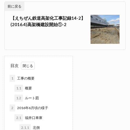
前に戻る
【えちぜん鉄道高架化工事記録14-2】
(2016.4)高架橋建設開始①-2
目次
1
工事の概要
1.1
概要
1.2
ルート図
2
2016年6月頃の様子
2.1
福井口車庫
2.1.1
北側