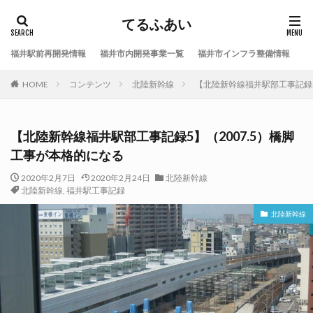
てるふあい
福井駅前再開発情報
福井市内開発事業一覧
福井市インフラ整備情報
福
HOME
コンテンツ
北陸新幹線
【北陸新幹線福井駅部工事記録5
【北陸新幹線福井駅部工事記録5】（2007.5）橋脚
工事が本格的になる
2020年2月7日
2020年2月24日
北陸新幹線
北陸新幹線
,
福井駅工事記録
北陸新幹線