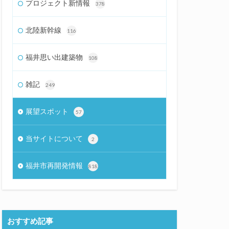
プロジェクト新情報
378
北陸新幹線
116
福井思い出建築物
108
雑記
249
展望スポット
57
当サイトについて
2
福井市再開発情報
818
おすすめ記事