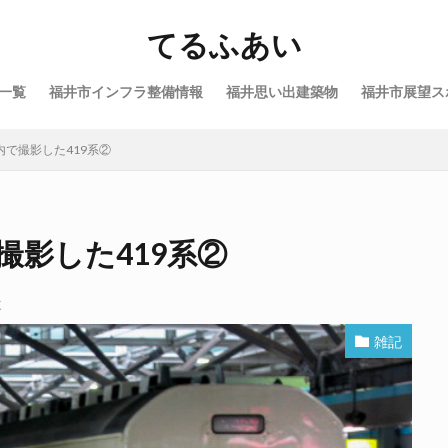
てるふあい
一覧
福井市インフラ整備情報
福井思い出建築物
福井市展望ス
内で撮影した419系②
撮影した419系②
道
雑記