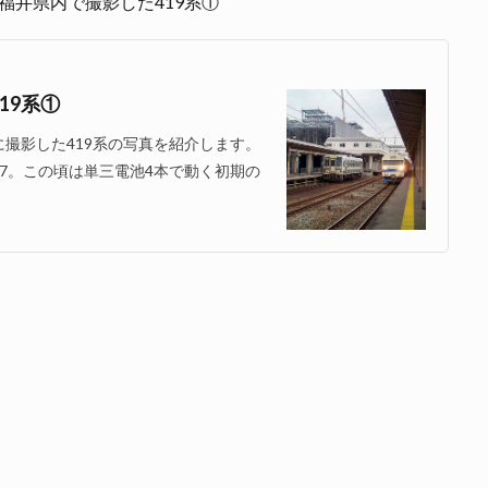
に福井県内で撮影した419系①
19系①
心に撮影した419系の写真を紹介します。
線、D07。この頃は単三電池4本で動く初期の