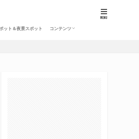
ポット＆夜景スポット
コンテンツ
福井駅前再開発事業一覧（竣工済）
北陸新幹線福井駅の工事記録
開発ミニレポ
雑記
サイトマップ
プロフィール
旧サイト
てるふあい全国版（別館）