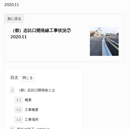
2020.11
前に戻る
（都）志比口開発線工事状況⑦
2020.11
目次
1
（都）志比口開発線とは
1.1
概要
1.2
工事概要
1.3
工事場所