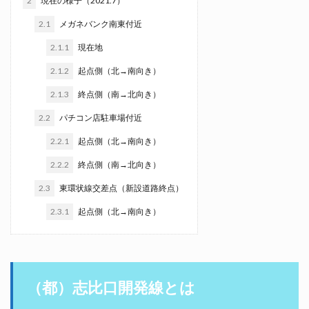
2
現在の様子（2021.7）
2.1
メガネバンク南東付近
2.1.1
現在地
2.1.2
起点側（北→南向き）
2.1.3
終点側（南→北向き）
2.2
パチコン店駐車場付近
2.2.1
起点側（北→南向き）
2.2.2
終点側（南→北向き）
2.3
東環状線交差点（新設道路終点）
2.3.1
起点側（北→南向き）
（都）志比口開発線とは