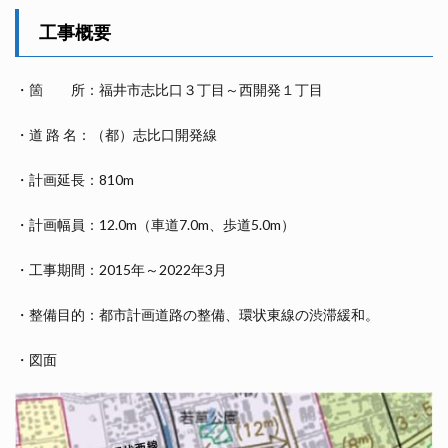
工事概要
・箇 所：福井市志比口３丁目～西開発１丁目
・道 路 名：（都）志比口開発線
・計画延長：810m
・計画幅員：12.0m（車道7.0m、歩道5.0m）
・工事期間：2015年～2022年3月
・整備目的：都市計画道路の整備、環状東線の渋滞緩和。
・図面