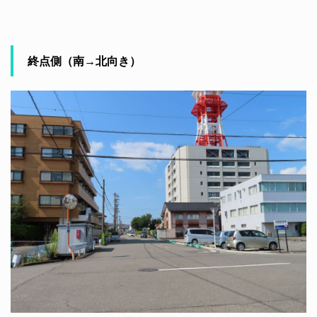
終点側（南→北向き）