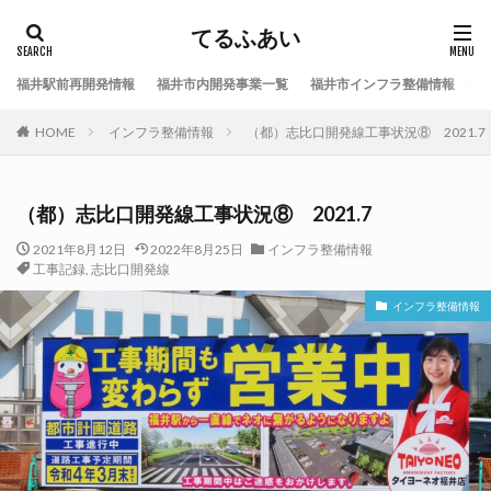
てるふあい
福井駅前再開発情報
福井市内開発事業一覧
福井市インフラ整備情報
福
HOME
インフラ整備情報
（都）志比口開発線工事状況⑧ 2021.7
（都）志比口開発線工事状況⑧ 2021.7
2021年8月12日
2022年8月25日
インフラ整備情報
工事記録
,
志比口開発線
インフラ整備情報