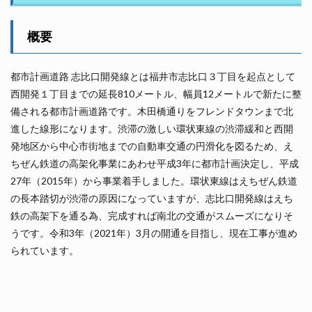
概要
都市計画道路 志比口開発線とは福井市志比口３丁目を起点として
西開発１丁目までの延長810メートル、幅員12メートルで新たに整
備される都市計画道路です。木田橋通りをフレンドタウンまで北
進した線形になります。渋滞の激しい環状東線の渋滞緩和と西開
発地区から中心市街地までの自動車交通の円滑化を図るため、え
ちぜん鉄道の高架化事業にあわせ平成3年に都市計画決定し、平成
27年（2015年）から事業着手しました。環状東線はえちぜん鉄道
の長本踏切が渋滞の原因になっていますが、志比口開発線はえち
鉄の高架下を通る為、完成すれば南北の交通がスムーズになりそ
うです。令和3年（2021年）3月の開通を目指し、現在工事が進め
られています。