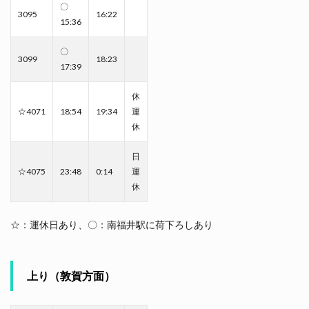
〇
3095
16:22
15:36
〇
3099
18:23
17:39
休
☆4071
18:54
19:34
運
休
日
☆4075
23:48
0:14
運
休
☆：運休日あり、〇：南福井駅に荷下ろしあり
上り（敦賀方面）