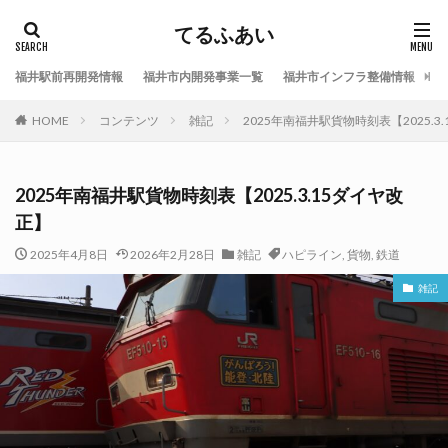
てるふあい
福井駅前再開発情報
福井市内開発事業一覧
福井市インフラ整備情報
福
HOME
コンテンツ
雑記
2025年南福井駅貨物時刻表【2025.3
2025年南福井駅貨物時刻表【2025.3.15ダイヤ改
正】
2025年4月8日
2026年2月28日
雑記
ハピライン
,
貨物
,
鉄道
雑記