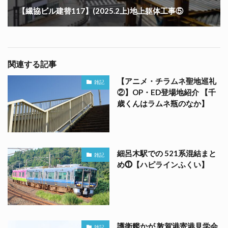
【繊協ビル建替117】(2025.2上)地上躯体工事⑤
関連する記事
【アニメ・チラムネ聖地巡礼
雑記
②】OP・ED登場地紹介 【千
歳くんはラムネ瓶のなか】
細呂木駅での 521系混結まと
雑記
め⓵【ハピラインふくい】
護衛艦かが 敦賀港寄港見学会
雑記