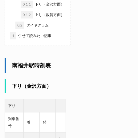
0.1.1
下り（金沢方面）
0.1.2
上り（敦賀方面）
0.2
ダイヤグラム
1
併せて読みたい記事
南福井駅時刻表
下り（金沢方面）
下り
列車番
着
発
号