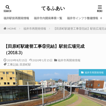
てるふあい
福井駅前再開発情報
福井市内開発事業一覧
福井市インフラ整備情報
福
HOME
福井市再開発情報
【田原町駅建替工事⑨完結】駅前広場完成（
【田原町駅建替工事⑨完結】駅前広場完成
（2018.3）
2019年8月15日
2020年1月15日
福井市再開発情報
工事記録
,
田原町駅
福井市再開発情報