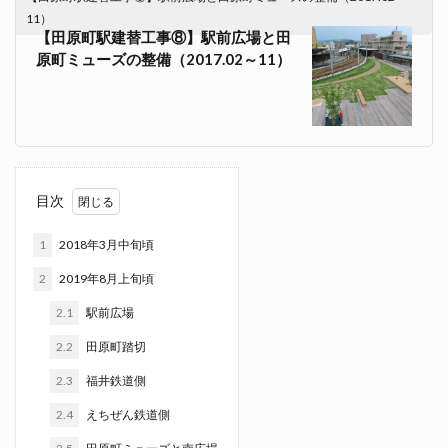
11）
【田原町駅建替工事⑧】駅前広場と田
原町ミューズの整備（2017.02～11）
目次
1
2018年3月中旬頃
2
2019年8月上旬頃
2.1
駅前広場
2.2
田原町踏切
2.3
福井鉄道側
2.4
えちぜん鉄道側